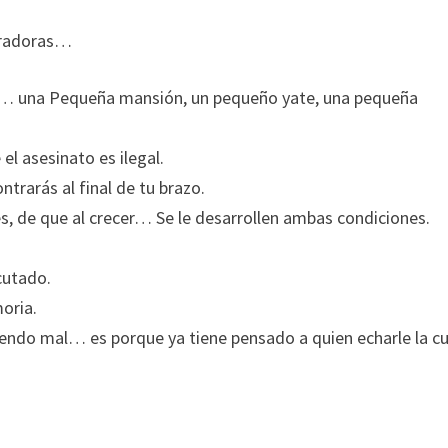
piradoras…
as… una Pequeña mansión, un pequeño yate, una pequeña
l asesinato es ilegal.
trarás al final de tu brazo.
es, de que al crecer… Se le desarrollen ambas condiciones.
cutado.
oria.
iendo mal… es porque ya tiene pensado a quien echarle la cu