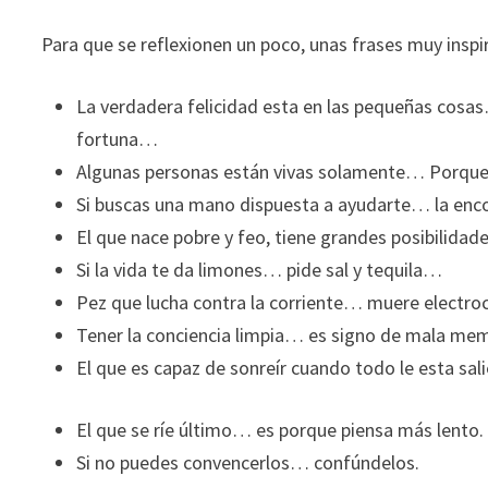
Para que se reflexionen un poco, unas frases muy ins
La verdadera felicidad esta en las pequeñas cos
fortuna…
Algunas personas están vivas solamente… Porque e
Si buscas una mano dispuesta a ayudarte… la encon
El que nace pobre y feo, tiene grandes posibilidad
Si la vida te da limones… pide sal y tequila…
Pez que lucha contra la corriente… muere electro
Tener la conciencia limpia… es signo de mala mem
El que es capaz de sonreír cuando todo le esta sal
El que se ríe último… es porque piensa más lento.
Si no puedes convencerlos… confúndelos.