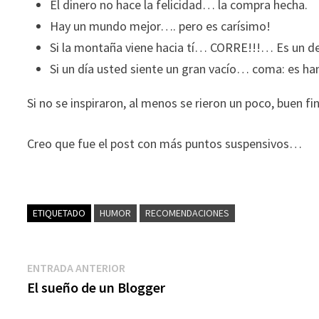
El dinero no hace la felicidad… la compra hecha.
Hay un mundo mejor…. pero es carísimo!
Si la montaña viene hacia tí… CORRE!!!… Es un d
Si un día usted siente un gran vacío… coma: es ha
Si no se inspiraron, al menos se rieron un poco, buen 
Creo que fue el post con más puntos suspensivos…
ETIQUETADO
HUMOR
RECOMENDACIONES
Navegación
Entrada
ENTRADA ANTERIOR
anterior:
El sueño de un Blogger
de