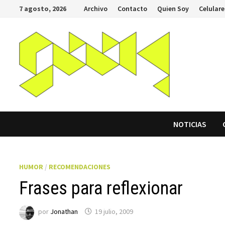
Saltar
7 agosto, 2026
Archivo
Contacto
Quien Soy
Celulare
al
contenido
NOTICIAS
HUMOR
/
RECOMENDACIONES
Frases para reflexionar
por
Jonathan
19 julio, 2009