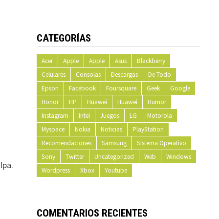
CATEGORÍAS
Acer
Apple
Apple
Asus
Blackberry
Celulares
Consolas
Descargas
De Todo
Epson
Facebook
Foursquare
Geek
Google
Honor
HP
Huawei
Huawei
Humor
Instagram
Intel
Juegos
LG
Motorola
Myspace
Nokia
Noticias
PlayStation
Recomendaciones
Samsung
Sistema Operativo
Sony
Twitter
Uncategorized
Web
Windows
lpa.
Wordpress
Xbox
Youtube
COMENTARIOS RECIENTES