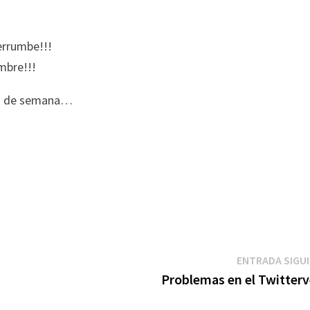
errumbe!!!
mbre!!!
fin de semana…
ENTRADA SIGU
Problemas en el Twitterv