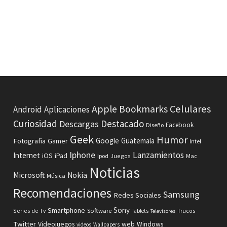
Celulares
Apple
Bookmarks
Android
Aplicaciones
Curiosidad
Destacado
Descargas
Facebook
Diseño
Geek
Humor
Fotografia
Google
Guatemala
Gamer
Intel
Iphone
Lanzamientos
Internet
iOS
iPad
Ipod
Juegos
Mac
Noticias
Microsoft
Nokia
Música
Recomendaciones
Samsung
Redes Sociales
Sony
Smartphone
Software
Series de Tv
Tablets
Trucos
Televisores
Twitter
Videojuegos
web
Windows
videos
Wallpapers