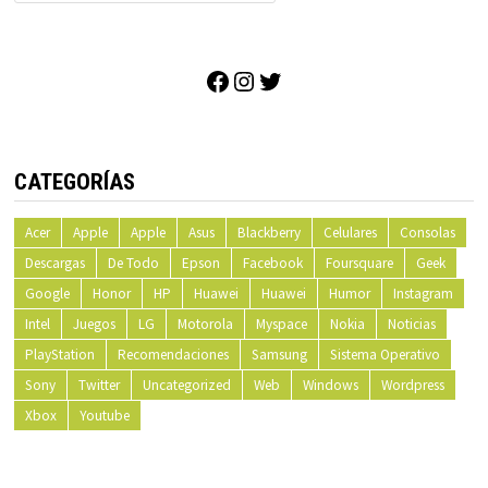
Facebook
Instagram
Twitter
CATEGORÍAS
Acer
Apple
Apple
Asus
Blackberry
Celulares
Consolas
Descargas
De Todo
Epson
Facebook
Foursquare
Geek
Google
Honor
HP
Huawei
Huawei
Humor
Instagram
Intel
Juegos
LG
Motorola
Myspace
Nokia
Noticias
PlayStation
Recomendaciones
Samsung
Sistema Operativo
Sony
Twitter
Uncategorized
Web
Windows
Wordpress
Xbox
Youtube