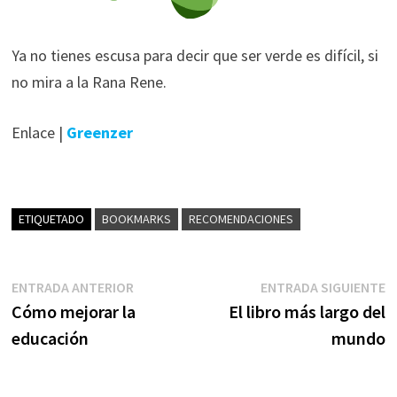
Ya no tienes escusa para decir que ser verde es difícil, si
no mira a la Rana Rene.
Enlace |
Greenzer
ETIQUETADO
BOOKMARKS
RECOMENDACIONES
Navegación
Entrada
E
ENTRADA ANTERIOR
ENTRADA SIGUIENTE
anterior:
s
Cómo mejorar la
El libro más largo del
de
educación
mundo
entradas