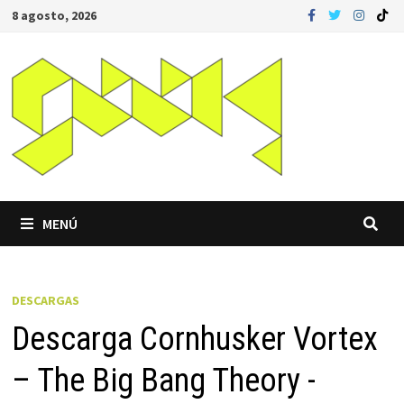
Saltar
8 agosto, 2026
al
contenido
MENÚ
DESCARGAS
Descarga Cornhusker Vortex
– The Big Bang Theory -