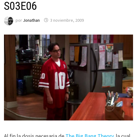
S03E06
por
Jonathan
3 noviembre, 2009
Al fin la dosis necesaria de
The Big Bang Theory
, la cual