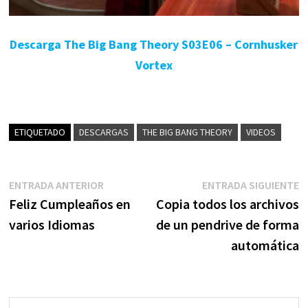
Descarga The Big Bang Theory S03E06 – Cornhusker
Vortex
ETIQUETADO
DESCARGAS
THE BIG BANG THEORY
VIDEOS
Navegación
Entrada
E
ENTRADA ANTERIOR
ENTRADA SIGUIENTE
anterior:
s
Feliz Cumpleaños en
Copia todos los archivos
de
varios Idiomas
de un pendrive de forma
entradas
automática