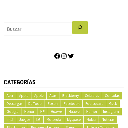
Facebook
Instagram
Twitter
CATEGORÍAS
Acer
Apple
Apple
Asus
Blackberry
Celulares
Consolas
Descargas
De Todo
Epson
Facebook
Foursquare
Geek
Google
Honor
HP
Huawei
Huawei
Humor
Instagram
Intel
Juegos
LG
Motorola
Myspace
Nokia
Noticias
PlayStation
Recomendaciones
Samsung
Sistema Operativo