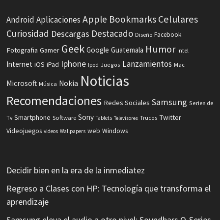
Celulares
Apple
Bookmarks
Android
Aplicaciones
Curiosidad
Destacado
Descargas
Facebook
Diseño
Geek
Humor
Fotografia
Google
Guatemala
Gamer
Intel
Iphone
Lanzamientos
Internet
iOS
iPad
Ipod
Juegos
Mac
Noticias
Microsoft
Nokia
Música
Recomendaciones
Samsung
Redes Sociales
Series de
Sony
Smartphone
Twitter
Software
Tv
Tablets
Trucos
Televisores
Videojuegos
web
Windows
videos
Wallpapers
Decidir bien en la era de la inmediatez
Regreso a Clases con HP: Tecnología que transforma el
aprendizaje
Samsung eleva el audio a otro nivel: Soundbars Q-Series