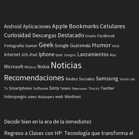
Celulares
Apple
Bookmarks
Android
Aplicaciones
Curiosidad
Destacado
Descargas
Facebook
Diseño
Geek
Humor
Fotografia
Google
Guatemala
Gamer
Intel
Iphone
Lanzamientos
Internet
iOS
iPad
Ipod
Juegos
Mac
Noticias
Microsoft
Nokia
Música
Recomendaciones
Samsung
Redes Sociales
Series de
Sony
Smartphone
Twitter
Software
Tv
Tablets
Trucos
Televisores
Videojuegos
web
Windows
videos
Wallpapers
Decidir bien en la era de la inmediatez
Regreso a Clases con HP: Tecnología que transforma el