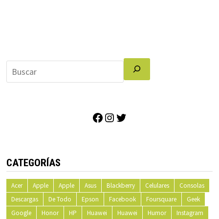
Facebook
Instagram
Twitter
CATEGORÍAS
Acer
Apple
Apple
Asus
Blackberry
Celulares
Consolas
Descargas
De Todo
Epson
Facebook
Foursquare
Geek
Google
Honor
HP
Huawei
Huawei
Humor
Instagram