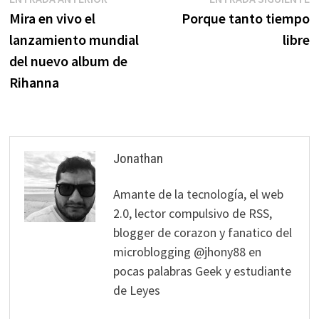
Navegación
anterior:
s
Mira en vivo el
Porque tanto tiempo
de
lanzamiento mundial
libre
entradas
del nuevo album de
Rihanna
Jonathan
Amante de la tecnología, el web
2.0, lector compulsivo de RSS,
blogger de corazon y fanatico del
microblogging @jhony88 en
pocas palabras Geek y estudiante
de Leyes