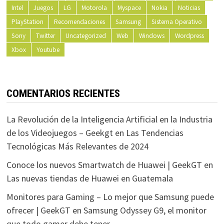
Intel
Juegos
LG
Motorola
Myspace
Nokia
Noticias
PlayStation
Recomendaciones
Samsung
Sistema Operativo
Sony
Twitter
Uncategorized
Web
Windows
Wordpress
Xbox
Youtube
COMENTARIOS RECIENTES
La Revolución de la Inteligencia Artificial en la Industria
de los Videojuegos – Geekgt
en
Las Tendencias
Tecnológicas Más Relevantes de 2024
Conoce los nuevos Smartwatch de Huawei | GeekGT
en
Las nuevas tiendas de Huawei en Guatemala
Monitores para Gaming – Lo mejor que Samsung puede
ofrecer | GeekGT
en
Samsung Odyssey G9, el monitor
que todo gamer debe tener