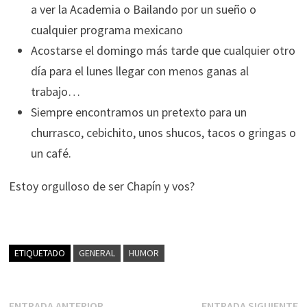
a ver la Academia o Bailando por un sueño o
cualquier programa mexicano
Acostarse el domingo más tarde que cualquier otro
día para el lunes llegar con menos ganas al
trabajo…
Siempre encontramos un pretexto para un
churrasco, cebichito, unos shucos, tacos o gringas o
un café.
Estoy orgulloso de ser Chapín y vos?
ETIQUETADO
GENERAL
HUMOR
Entrada
E
ENTRADA ANTERIOR
ENTRADA SIGUIENTE