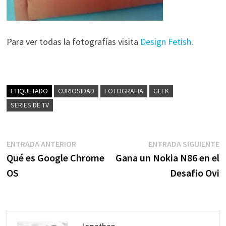
Para ver todas la fotografías visita
Design Fetish
.
ETIQUETADO
CURIOSIDAD
FOTOGRAFIA
GEEK
SERIES DE TV
Navegación
Entrada
E
ENTRADA ANTERIOR
ENTRADA SIGUIENTE
anterior:
s
Qué es Google Chrome
Gana un Nokia N86 en el
de
OS
Desafio Ovi
entradas