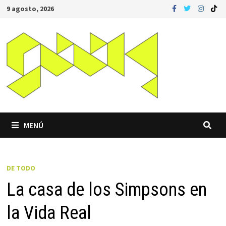
Saltar
9 agosto, 2026
al
contenido
MENÚ
DE TODO
La casa de los Simpsons en
la Vida Real