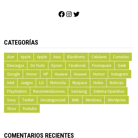
Facebook
Instagram
Twitter
CATEGORÍAS
Acer
Apple
Apple
Asus
Blackberry
Celulares
Consolas
Descargas
De Todo
Epson
Facebook
Foursquare
Geek
Google
Honor
HP
Huawei
Huawei
Humor
Instagram
Intel
Juegos
LG
Motorola
Myspace
Nokia
Noticias
PlayStation
Recomendaciones
Samsung
Sistema Operativo
Sony
Twitter
Uncategorized
Web
Windows
Wordpress
Xbox
Youtube
COMENTARIOS RECIENTES