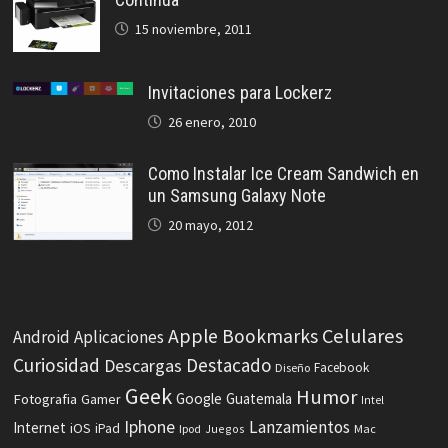
15 noviembre, 2011
Invitaciones para Lockerz
26 enero, 2010
Como Instalar Ice Cream Sandwich en
un Samsung Galaxy Note
20 mayo, 2012
Celulares
Apple
Bookmarks
Android
Aplicaciones
Curiosidad
Destacado
Descargas
Facebook
Diseño
Geek
Humor
Fotografia
Google
Guatemala
Gamer
Intel
Iphone
Lanzamientos
Internet
iOS
iPad
Ipod
Juegos
Mac