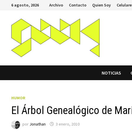
Saltar
6 agosto, 2026
Archivo
Contacto
Quien Soy
Celulare
al
contenido
NOTICIAS
HUMOR
El Árbol Genealógico de Mar
por
Jonathan
3 enero, 2010