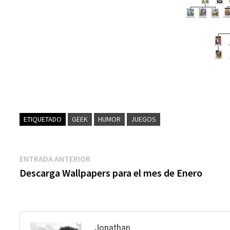
ETIQUETADO
GEEK
HUMOR
JUEGOS
Navegación
Entrada
ENTRADA ANTERIOR
anterior:
Descarga Wallpapers para el mes de Enero
de
entradas
Jonathan