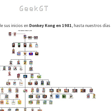
e sus inicios en
Donkey Kong en 1981
, hasta nuestros días