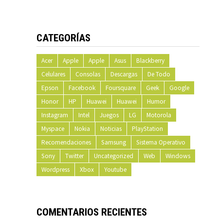
CATEGORÍAS
Acer
Apple
Apple
Asus
Blackberry
Celulares
Consolas
Descargas
De Todo
Epson
Facebook
Foursquare
Geek
Google
Honor
HP
Huawei
Huawei
Humor
Instagram
Intel
Juegos
LG
Motorola
Myspace
Nokia
Noticias
PlayStation
Recomendaciones
Samsung
Sistema Operativo
Sony
Twitter
Uncategorized
Web
Windows
Wordpress
Xbox
Youtube
COMENTARIOS RECIENTES