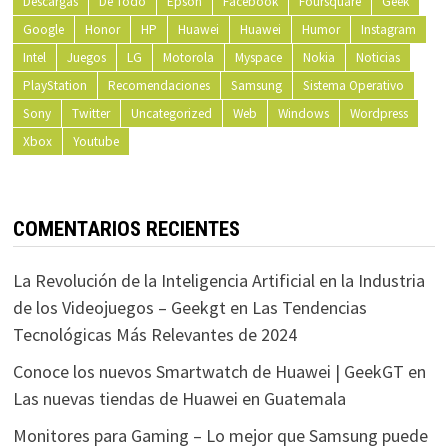
Descargas
De Todo
Epson
Facebook
Foursquare
Geek
Google
Honor
HP
Huawei
Huawei
Humor
Instagram
Intel
Juegos
LG
Motorola
Myspace
Nokia
Noticias
PlayStation
Recomendaciones
Samsung
Sistema Operativo
Sony
Twitter
Uncategorized
Web
Windows
Wordpress
Xbox
Youtube
COMENTARIOS RECIENTES
La Revolución de la Inteligencia Artificial en la Industria
de los Videojuegos – Geekgt
en
Las Tendencias
Tecnológicas Más Relevantes de 2024
Conoce los nuevos Smartwatch de Huawei | GeekGT
en
Las nuevas tiendas de Huawei en Guatemala
Monitores para Gaming – Lo mejor que Samsung puede