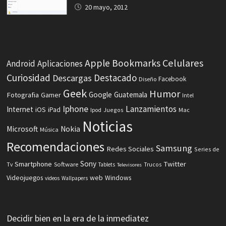
20 mayo, 2012
Celulares
Apple
Bookmarks
Android
Aplicaciones
Curiosidad
Destacado
Descargas
Facebook
Diseño
Geek
Humor
Fotografia
Google
Guatemala
Gamer
Intel
Iphone
Lanzamientos
Internet
iOS
iPad
Ipod
Juegos
Mac
Noticias
Microsoft
Nokia
Música
Recomendaciones
Samsung
Redes Sociales
Series de
Sony
Smartphone
Twitter
Software
Tv
Tablets
Trucos
Televisores
Videojuegos
web
Windows
videos
Wallpapers
Decidir bien en la era de la inmediatez