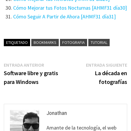
Cómo Mejorar tus Fotos Nocturnas [AHMF31 día30]
Cómo Seguir A Partir de Ahora [AHMF31 día31]
ETIQUETADO
BOOKMARKS
FOTOGRAFIA
TUTORIAL
Navegación
Entrada
E
ENTRADA ANTERIOR
ENTRADA SIGUIENTE
anterior:
s
Software libre y gratis
La década en
de
para Windows
fotografías
entradas
Jonathan
Amante de la tecnología, el web