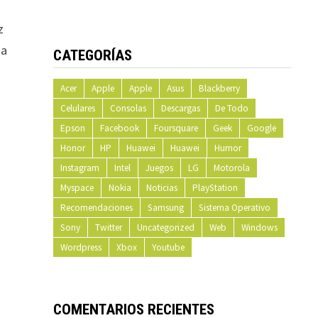
z
na
CATEGORÍAS
Acer
Apple
Apple
Asus
Blackberry
Celulares
Consolas
Descargas
De Todo
Epson
Facebook
Foursquare
Geek
Google
Honor
HP
Huawei
Huawei
Humor
Instagram
Intel
Juegos
LG
Motorola
Myspace
Nokia
Noticias
PlayStation
Recomendaciones
Samsung
Sistema Operativo
Sony
Twitter
Uncategorized
Web
Windows
Wordpress
Xbox
Youtube
COMENTARIOS RECIENTES