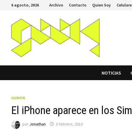
Saltar
6 agosto, 2026
Archivo
Contacto
Quien Soy
Celulare
al
contenido
NOTICIAS
HUMOR
El iPhone aparece en los Si
por
Jonathan
3 febrero, 2010