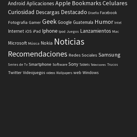
Celulares
Apple
Bookmarks
Android
Aplicaciones
Curiosidad
Destacado
Descargas
Facebook
Diseño
Geek
Humor
Fotografia
Google
Guatemala
Gamer
Intel
Iphone
Lanzamientos
Internet
iOS
iPad
Ipod
Juegos
Mac
Noticias
Microsoft
Nokia
Música
Recomendaciones
Samsung
Redes Sociales
Sony
Smartphone
Software
Series de Tv
Tablets
Trucos
Televisores
Twitter
Videojuegos
web
Windows
videos
Wallpapers