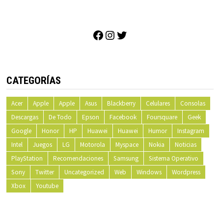
Facebook
Instagram
Twitter
CATEGORÍAS
Acer
Apple
Apple
Asus
Blackberry
Celulares
Consolas
Descargas
De Todo
Epson
Facebook
Foursquare
Geek
Google
Honor
HP
Huawei
Huawei
Humor
Instagram
Intel
Juegos
LG
Motorola
Myspace
Nokia
Noticias
PlayStation
Recomendaciones
Samsung
Sistema Operativo
Sony
Twitter
Uncategorized
Web
Windows
Wordpress
Xbox
Youtube