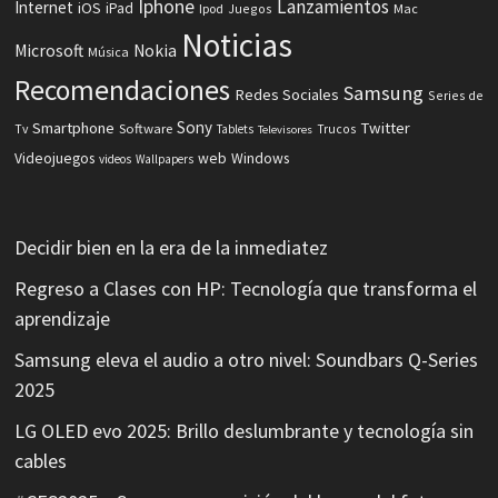
Iphone
Lanzamientos
Internet
iOS
iPad
Ipod
Juegos
Mac
Noticias
Microsoft
Nokia
Música
Recomendaciones
Samsung
Redes Sociales
Series de
Sony
Smartphone
Twitter
Software
Tv
Tablets
Trucos
Televisores
Videojuegos
web
Windows
videos
Wallpapers
Decidir bien en la era de la inmediatez
Regreso a Clases con HP: Tecnología que transforma el
aprendizaje
Samsung eleva el audio a otro nivel: Soundbars Q-Series
2025
LG OLED evo 2025: Brillo deslumbrante y tecnología sin
cables