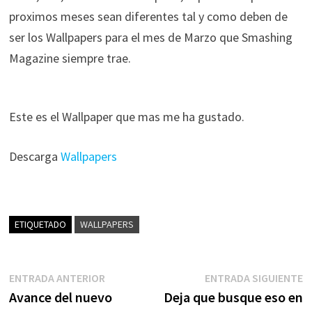
proximos meses sean diferentes tal y como deben de
ser los Wallpapers para el mes de Marzo que Smashing
Magazine siempre trae.
Este es el Wallpaper que mas me ha gustado.
Descarga
Wallpapers
ETIQUETADO
WALLPAPERS
Navegación
Entrada
E
ENTRADA ANTERIOR
ENTRADA SIGUIENTE
anterior:
s
Avance del nuevo
Deja que busque eso en
de