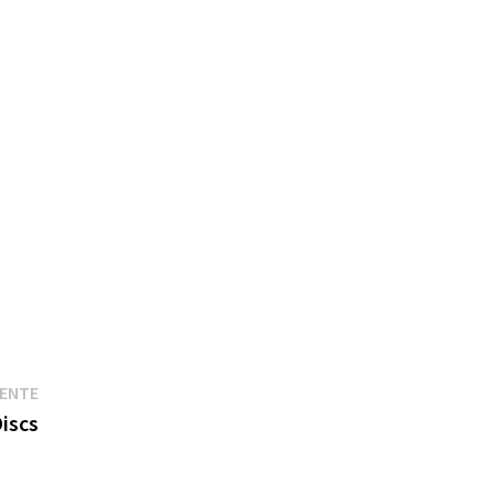
Entrada
IENTE
siguiente:
iscs