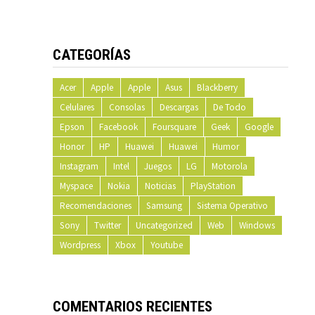
CATEGORÍAS
Acer
Apple
Apple
Asus
Blackberry
Celulares
Consolas
Descargas
De Todo
Epson
Facebook
Foursquare
Geek
Google
Honor
HP
Huawei
Huawei
Humor
Instagram
Intel
Juegos
LG
Motorola
Myspace
Nokia
Noticias
PlayStation
Recomendaciones
Samsung
Sistema Operativo
Sony
Twitter
Uncategorized
Web
Windows
Wordpress
Xbox
Youtube
COMENTARIOS RECIENTES