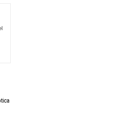
el
tica