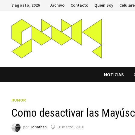
Saltar
7 agosto, 2026
Archivo
Contacto
Quien Soy
Celulare
al
contenido
NOTICIAS
HUMOR
Como desactivar las Mayúsc
por
Jonathan
16 marzo, 2010