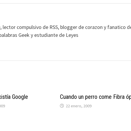
, lector compulsivo de RSS, blogger de corazon y fanatico d
alabras Geek y estudiante de Leyes
istía Google
Cuando un perro come Fibra óp
009
22 enero, 2009