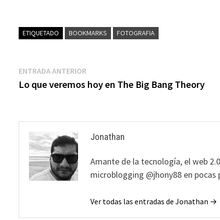
ETIQUETADO
BOOKMARKS
FOTOGRAFIA
Navegación
Entrada
ENTRADA ANTERIOR
anterior:
Lo que veremos hoy en The Big Bang Theory
de
entradas
Jonathan
Amante de la tecnología, el web 2.0
microblogging @jhony88 en pocas p
Ver todas las entradas de Jonathan →