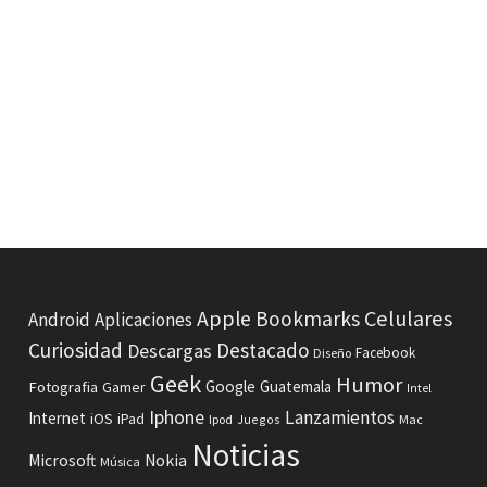
Celulares
Apple
Bookmarks
Android
Aplicaciones
Curiosidad
Destacado
Descargas
Facebook
Diseño
Geek
Humor
Fotografia
Google
Guatemala
Gamer
Intel
Iphone
Lanzamientos
Internet
iOS
iPad
Ipod
Juegos
Mac
Noticias
Microsoft
Nokia
Música