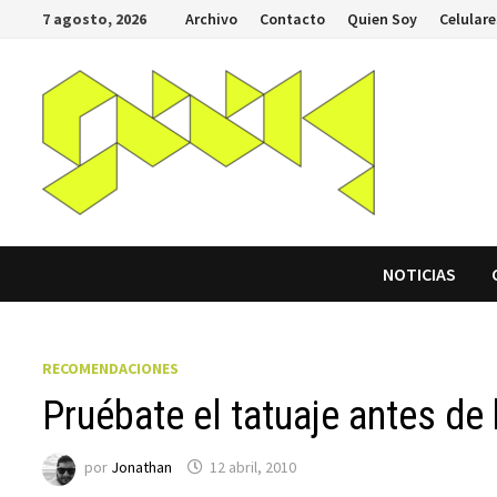
Saltar
7 agosto, 2026
Archivo
Contacto
Quien Soy
Celulare
al
contenido
NOTICIAS
RECOMENDACIONES
Pruébate el tatuaje antes d
por
Jonathan
12 abril, 2010