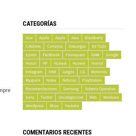
CATEGORÍAS
Acer
Apple
Apple
Asus
Blackberry
Celulares
Consolas
Descargas
De Todo
Epson
Facebook
Foursquare
Geek
Google
Honor
HP
Huawei
Huawei
Humor
Instagram
Intel
Juegos
LG
Motorola
Myspace
Nokia
Noticias
PlayStation
Recomendaciones
Samsung
Sistema Operativo
empre
Sony
Twitter
Uncategorized
Web
Windows
Wordpress
Xbox
Youtube
COMENTARIOS RECIENTES