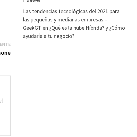
Las tendencias tecnológicas del 2021 para
las pequeñas y medianas empresas –
GeekGT
en
¿Qué es la nube Híbrida? y ¿Cómo
ayudaría a tu negocio?
Entrada
IENTE
siguiente:
hone
el