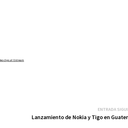
deo clips at Ustream
ENTRADA SIGU
Lanzamiento de Nokia y Tigo en Guate