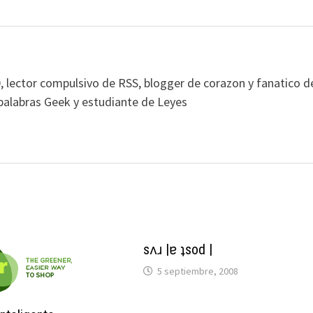
, lector compulsivo de RSS, blogger de corazon y fanatico d
alabras Geek y estudiante de Leyes
sәʌәɹ |ɐ ʇsod |ә
5 septiembre, 2008