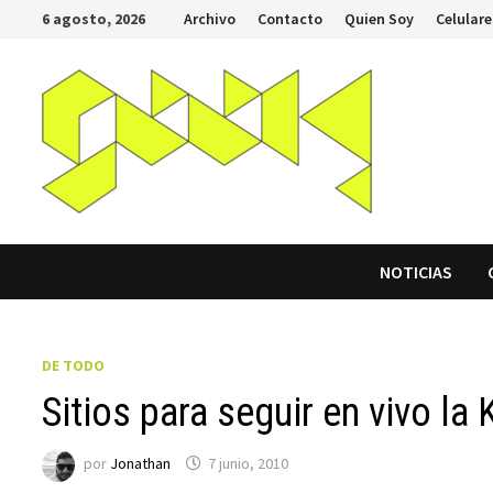
Saltar
6 agosto, 2026
Archivo
Contacto
Quien Soy
Celulare
al
contenido
NOTICIAS
DE TODO
Sitios para seguir en vivo l
por
Jonathan
7 junio, 2010