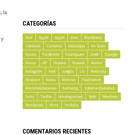
, la
CATEGORÍAS
 y
Acer
Apple
Apple
Asus
Blackberry
Celulares
Consolas
Descargas
De Todo
Epson
Facebook
Foursquare
Geek
Google
Honor
HP
Huawei
Huawei
Humor
Instagram
Intel
Juegos
LG
Motorola
Myspace
Nokia
Noticias
PlayStation
Recomendaciones
Samsung
Sistema Operativo
Sony
Twitter
Uncategorized
Web
Windows
Wordpress
Xbox
Youtube
COMENTARIOS RECIENTES