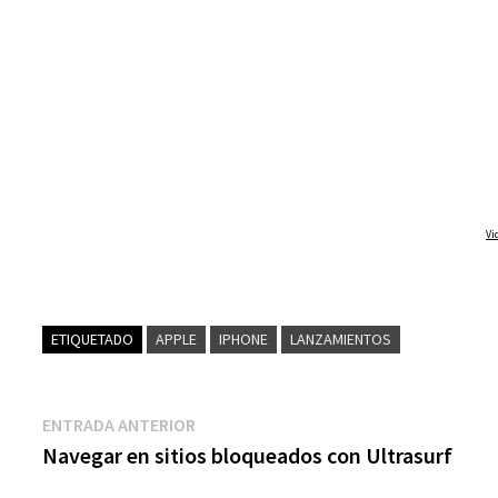
Vi
ETIQUETADO
APPLE
IPHONE
LANZAMIENTOS
Navegación
Entrada
ENTRADA ANTERIOR
anterior:
Navegar en sitios bloqueados con Ultrasurf
de