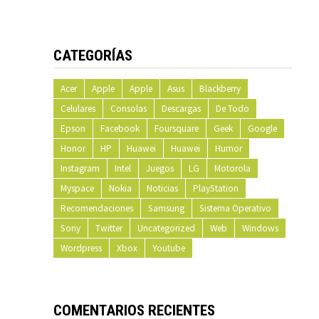
CATEGORÍAS
Acer
Apple
Apple
Asus
Blackberry
Celulares
Consolas
Descargas
De Todo
Epson
Facebook
Foursquare
Geek
Google
Honor
HP
Huawei
Huawei
Humor
Instagram
Intel
Juegos
LG
Motorola
Myspace
Nokia
Noticias
PlayStation
Recomendaciones
Samsung
Sistema Operativo
Sony
Twitter
Uncategorized
Web
Windows
Wordpress
Xbox
Youtube
COMENTARIOS RECIENTES