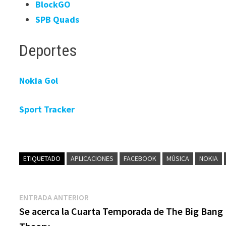
BlockGO
SPB Quads
Deportes
Nokia Gol
Sport Tracker
ETIQUETADO
APLICACIONES
FACEBOOK
MÚSICA
NOKIA
Navegación
Entrada
ENTRADA ANTERIOR
anterior:
Se acerca la Cuarta Temporada de The Big Bang
de