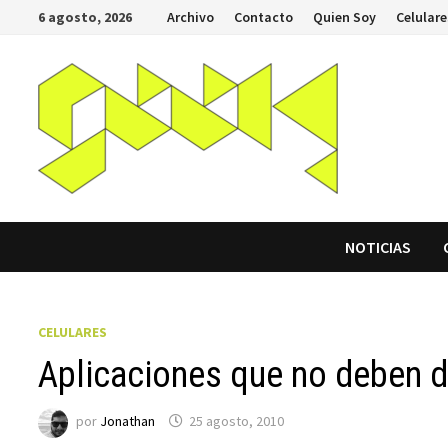
Saltar
6 agosto, 2026
Archivo
Contacto
Quien Soy
Celulare
al
contenido
NOTICIAS
CELULARES
Aplicaciones que no deben de
por
Jonathan
25 agosto, 2010