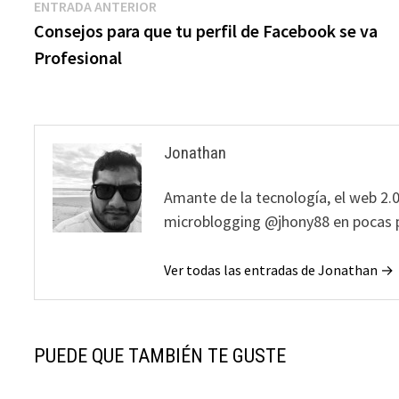
Navegación
Entrada
ENTRADA ANTERIOR
anterior:
Consejos para que tu perfil de Facebook se va
de
Profesional
entradas
Jonathan
Amante de la tecnología, el web 2.0
microblogging @jhony88 en pocas p
Ver todas las entradas de Jonathan →
PUEDE QUE TAMBIÉN TE GUSTE