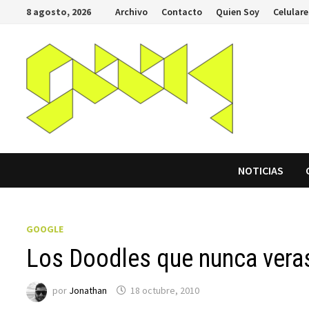
Saltar
8 agosto, 2026
Archivo
Contacto
Quien Soy
Celulare
al
contenido
NOTICIAS
GOOGLE
Los Doodles que nunca vera
por
Jonathan
18 octubre, 2010