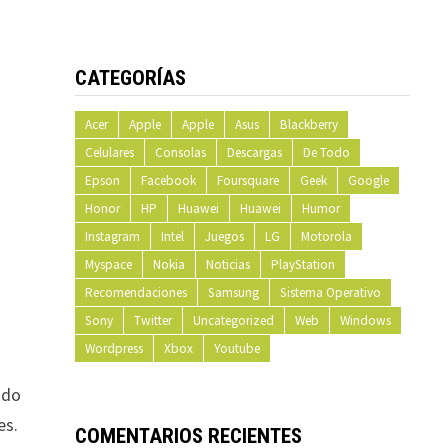
CATEGORÍAS
Acer
Apple
Apple
Asus
Blackberry
Celulares
Consolas
Descargas
De Todo
Epson
Facebook
Foursquare
Geek
Google
Honor
HP
Huawei
Huawei
Humor
Instagram
Intel
Juegos
LG
Motorola
Myspace
Nokia
Noticias
PlayStation
Recomendaciones
Samsung
Sistema Operativo
Sony
Twitter
Uncategorized
Web
Windows
Wordpress
Xbox
Youtube
ndo
es.
COMENTARIOS RECIENTES