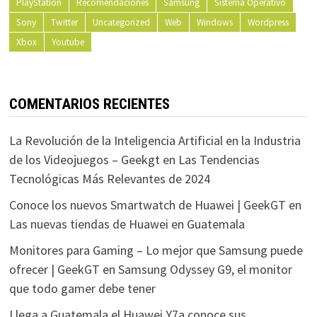
PlayStation
Recomendaciones
Samsung
Sistema Operativo
Sony
Twitter
Uncategorized
Web
Windows
Wordpress
Xbox
Youtube
COMENTARIOS RECIENTES
La Revolución de la Inteligencia Artificial en la Industria
de los Videojuegos – Geekgt
en
Las Tendencias
Tecnológicas Más Relevantes de 2024
Conoce los nuevos Smartwatch de Huawei | GeekGT
en
Las nuevas tiendas de Huawei en Guatemala
Monitores para Gaming – Lo mejor que Samsung puede
ofrecer | GeekGT
en
Samsung Odyssey G9, el monitor
que todo gamer debe tener
Llega a Guatemala el Huawei Y7a conoce sus