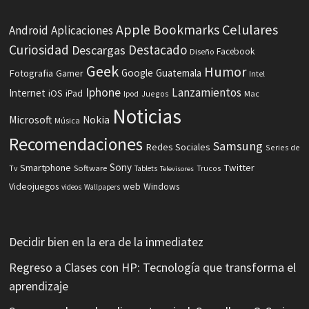
Celulares
Apple
Bookmarks
Android
Aplicaciones
Curiosidad
Destacado
Descargas
Facebook
Diseño
Geek
Humor
Fotografia
Google
Guatemala
Gamer
Intel
Iphone
Lanzamientos
Internet
iOS
iPad
Ipod
Juegos
Mac
Noticias
Microsoft
Nokia
Música
Recomendaciones
Samsung
Redes Sociales
Series de
Sony
Smartphone
Twitter
Software
Tv
Tablets
Trucos
Televisores
Videojuegos
web
Windows
videos
Wallpapers
Decidir bien en la era de la inmediatez
Regreso a Clases con HP: Tecnología que transforma el
aprendizaje