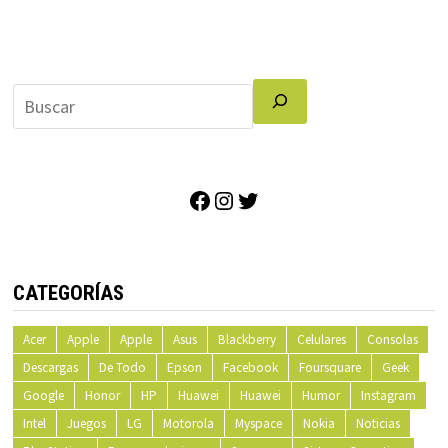
Facebook
Instagram
Twitter
CATEGORÍAS
Acer
Apple
Apple
Asus
Blackberry
Celulares
Consolas
Descargas
De Todo
Epson
Facebook
Foursquare
Geek
Google
Honor
HP
Huawei
Huawei
Humor
Instagram
Intel
Juegos
LG
Motorola
Myspace
Nokia
Noticias