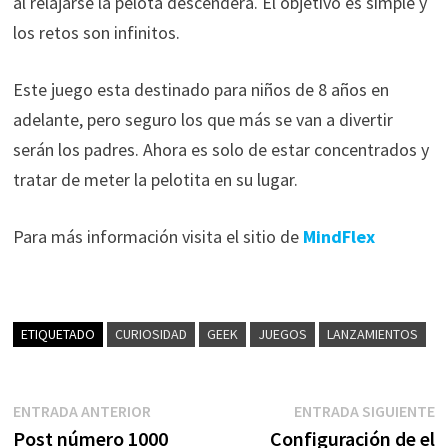
al relajarse la pelota descenderá. El objetivo es simple y
los retos son infinitos.
Este juego esta destinado para niños de 8 años en
adelante, pero seguro los que más se van a divertir
serán los padres. Ahora es solo de estar concentrados y
tratar de meter la pelotita en su lugar.
Para más información visita el sitio de
MindFlex
ETIQUETADO
CURIOSIDAD
GEEK
JUEGOS
LANZAMIENTOS
Navegación
Entrada
E
ENTRADA ANTERIOR
ENTRADA SIGUIENTE
anterior:
s
Post número 1000
Configuración de el