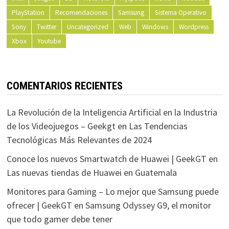
PlayStation
Recomendaciones
Samsung
Sistema Operativo
Sony
Twitter
Uncategorized
Web
Windows
Wordpress
Xbox
Youtube
COMENTARIOS RECIENTES
La Revolución de la Inteligencia Artificial en la Industria
de los Videojuegos – Geekgt
en
Las Tendencias
Tecnológicas Más Relevantes de 2024
Conoce los nuevos Smartwatch de Huawei | GeekGT
en
Las nuevas tiendas de Huawei en Guatemala
Monitores para Gaming – Lo mejor que Samsung puede
ofrecer | GeekGT
en
Samsung Odyssey G9, el monitor
que todo gamer debe tener