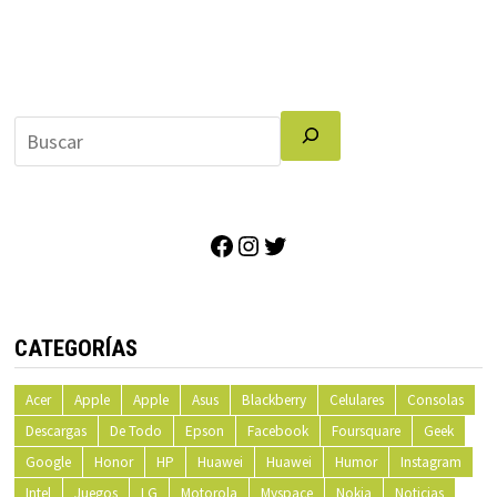
Facebook
Instagram
Twitter
CATEGORÍAS
Acer
Apple
Apple
Asus
Blackberry
Celulares
Consolas
Descargas
De Todo
Epson
Facebook
Foursquare
Geek
Google
Honor
HP
Huawei
Huawei
Humor
Instagram
Intel
Juegos
LG
Motorola
Myspace
Nokia
Noticias