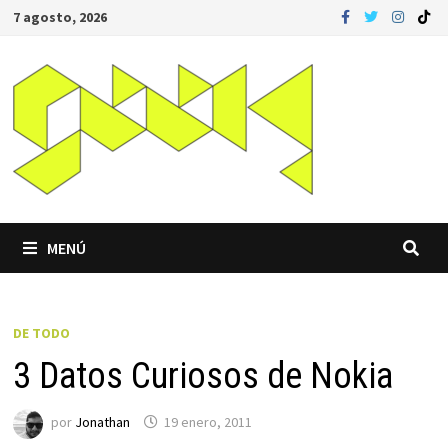
Saltar
7 agosto, 2026
al
contenido
MENÚ
DE TODO
3 Datos Curiosos de Nokia
por
Jonathan
19 enero, 2011