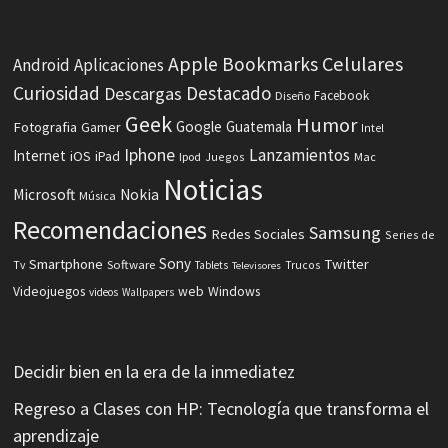
Celulares
Apple
Bookmarks
Android
Aplicaciones
Curiosidad
Destacado
Descargas
Facebook
Diseño
Geek
Humor
Fotografia
Google
Guatemala
Gamer
Intel
Iphone
Lanzamientos
Internet
iOS
iPad
Ipod
Juegos
Mac
Noticias
Microsoft
Nokia
Música
Recomendaciones
Samsung
Redes Sociales
Series de
Sony
Smartphone
Twitter
Software
Tv
Tablets
Trucos
Televisores
Videojuegos
web
Windows
videos
Wallpapers
Decidir bien en la era de la inmediatez
Regreso a Clases con HP: Tecnología que transforma el
aprendizaje