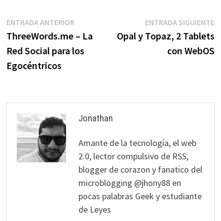
Navegación
Entrada
E
ENTRADA ANTERIOR
ENTRADA SIGUIENTE
anterior:
s
ThreeWords.me – La
Opal y Topaz, 2 Tablets
de
Red Social para los
con WebOS
entradas
Egocéntricos
Jonathan
Amante de la tecnología, el web
2.0, lector compulsivo de RSS,
blogger de corazon y fanatico del
microblogging @jhony88 en
pocas palabras Geek y estudiante
de Leyes