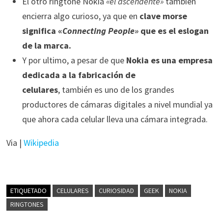
El otro ringtone Nokia
«el ascendente»
también
encierra algo curioso, ya que en
clave morse
significa «
Connecting People»
que es el eslogan
de la marca.
Y por ultimo, a pesar de que
Nokia es una empresa
dedicada a la fabricación de
celulares
, también es uno de los grandes
productores de cámaras digitales a nivel mundial ya
que ahora cada celular lleva una cámara integrada.
Via |
Wikipedia
ETIQUETADO
CELULARES
CURIOSIDAD
GEEK
NOKIA
RINGTONES