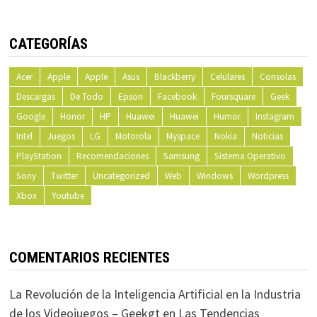
CATEGORÍAS
Acer
Apple
Apple
Asus
Blackberry
Celulares
Consolas
Descargas
De Todo
Epson
Facebook
Foursquare
Geek
Google
Honor
HP
Huawei
Huawei
Humor
Instagram
Intel
Juegos
LG
Motorola
Myspace
Nokia
Noticias
PlayStation
Recomendaciones
Samsung
Sistema Operativo
Sony
Twitter
Uncategorized
Web
Windows
Wordpress
Xbox
Youtube
COMENTARIOS RECIENTES
La Revolución de la Inteligencia Artificial en la Industria
de los Videojuegos – Geekgt
en
Las Tendencias