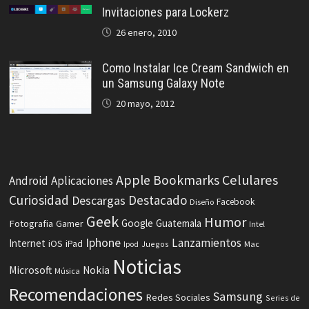
Invitaciones para Lockerz
26 enero, 2010
Como Instalar Ice Cream Sandwich en
un Samsung Galaxy Note
20 mayo, 2012
Celulares
Apple
Bookmarks
Android
Aplicaciones
Curiosidad
Destacado
Descargas
Facebook
Diseño
Geek
Humor
Fotografia
Google
Guatemala
Gamer
Intel
Iphone
Lanzamientos
Internet
iOS
iPad
Ipod
Juegos
Mac
Noticias
Microsoft
Nokia
Música
Recomendaciones
Samsung
Redes Sociales
Series de