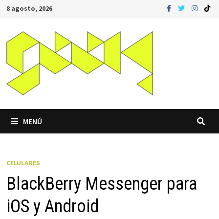
Saltar
8 agosto, 2026
al
contenido
MENÚ
CELULARES
BlackBerry Messenger para
iOS y Android