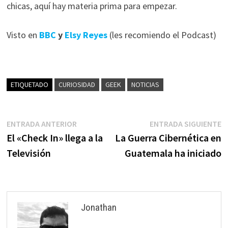
chicas, aquí hay materia prima para empezar.
Visto en
BBC
y
Elsy Reyes
(les recomiendo el Podcast)
ETIQUETADO
CURIOSIDAD
GEEK
NOTICIAS
Navegación
Entrada
E
ENTRADA ANTERIOR
ENTRADA SIGUIENTE
anterior:
s
El «Check In» llega a la
La Guerra Cibernética en
de
Televisión
Guatemala ha iniciado
entradas
Jonathan