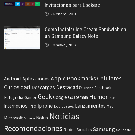
Invitaciones para Lockerz
26 enero, 2010
Como Instalar Ice Cream Sandwich en
un Samsung Galaxy Note
20 mayo, 2012
Celulares
Apple
Bookmarks
Android
Aplicaciones
Curiosidad
Destacado
Descargas
Facebook
Diseño
Geek
Humor
Fotografia
Google
Guatemala
Gamer
Intel
Iphone
Lanzamientos
Internet
iOS
iPad
Ipod
Juegos
Mac
Noticias
Microsoft
Nokia
Música
Recomendaciones
Samsung
Redes Sociales
Series de