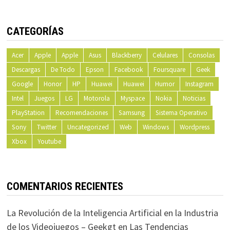
CATEGORÍAS
Acer
Apple
Apple
Asus
Blackberry
Celulares
Consolas
Descargas
De Todo
Epson
Facebook
Foursquare
Geek
Google
Honor
HP
Huawei
Huawei
Humor
Instagram
Intel
Juegos
LG
Motorola
Myspace
Nokia
Noticias
PlayStation
Recomendaciones
Samsung
Sistema Operativo
Sony
Twitter
Uncategorized
Web
Windows
Wordpress
Xbox
Youtube
COMENTARIOS RECIENTES
La Revolución de la Inteligencia Artificial en la Industria
de los Videojuegos – Geekgt
en
Las Tendencias