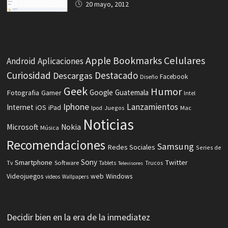
20 mayo, 2012
Celulares
Apple
Bookmarks
Android
Aplicaciones
Curiosidad
Destacado
Descargas
Facebook
Diseño
Geek
Humor
Fotografia
Google
Guatemala
Gamer
Intel
Iphone
Lanzamientos
Internet
iOS
iPad
Ipod
Juegos
Mac
Noticias
Microsoft
Nokia
Música
Recomendaciones
Samsung
Redes Sociales
Series de
Sony
Smartphone
Twitter
Software
Tv
Tablets
Trucos
Televisores
Videojuegos
web
Windows
videos
Wallpapers
Decidir bien en la era de la inmediatez