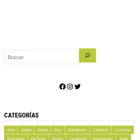
Facebook
Instagram
Twitter
CATEGORÍAS
Acer
Apple
Apple
Asus
Blackberry
Celulares
Consolas
Descargas
De Todo
Epson
Facebook
Foursquare
Geek