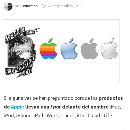
por
Jonathan
22 septiembre, 2011
Si alguna vez se han preguntado porque los
productos
de
Apple
llevan una
i
por delante del nombre
iMac,
iPod, iPhone, iPad, iWork, iTunes, iOS, iCloud, iLife.