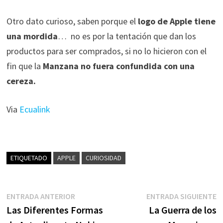
Otro dato curioso, saben porque el
logo de Apple tiene
una mordida
… no es por la tentación que dan los
productos para ser comprados, si no lo hicieron con el
fin que la
Manzana no fuera confundida con una
cereza.
Via
Ecualink
ETIQUETADO
APPLE
CURIOSIDAD
Navegación
Entrada
E
ENTRADA ANTERIOR
ENTRADA SIGUIENTE
anterior:
s
Las Diferentes Formas
La Guerra de los
de