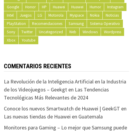
Google
Honor
HP
Huawei
Huawei
Humor
Instagram
Intel
Juegos
LG
Motorola
Myspace
Nokia
Noticias
PlayStation
Recomendaciones
Samsung
Sistema Operativo
Sony
Twitter
Uncategorized
Web
Windows
Wordpress
Xbox
Youtube
COMENTARIOS RECIENTES
La Revolución de la Inteligencia Artificial en la Industria
de los Videojuegos – Geekgt
en
Las Tendencias
Tecnológicas Más Relevantes de 2024
Conoce los nuevos Smartwatch de Huawei | GeekGT
en
Las nuevas tiendas de Huawei en Guatemala
Monitores para Gaming – Lo mejor que Samsung puede