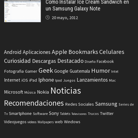
Como Instalar Ice Cream Sandwich en
un Samsung Galaxy Note
20 mayo, 2012
Celulares
Apple
Bookmarks
Android
Aplicaciones
Curiosidad
Destacado
Descargas
Facebook
Diseño
Geek
Humor
Fotografia
Google
Guatemala
Gamer
Intel
Iphone
Lanzamientos
Internet
iOS
iPad
Ipod
Juegos
Mac
Noticias
Microsoft
Nokia
Música
Recomendaciones
Samsung
Redes Sociales
Series de
Sony
Smartphone
Twitter
Software
Tv
Tablets
Trucos
Televisores
Videojuegos
web
Windows
videos
Wallpapers