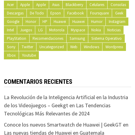
Acer
Apple
Apple
Asus
Blackberry
Celulares
Consolas
Descargas
De Todo
Epson
Facebook
Foursquare
Geek
Google
Honor
HP
Huawei
Huawei
Humor
Instagram
Intel
Juegos
LG
Motorola
Myspace
Nokia
Noticias
PlayStation
Recomendaciones
Samsung
Sistema Operativo
Sony
Twitter
Uncategorized
Web
Windows
Wordpress
Xbox
Youtube
COMENTARIOS RECIENTES
La Revolución de la Inteligencia Artificial en la Industria
de los Videojuegos – Geekgt
en
Las Tendencias
Tecnológicas Más Relevantes de 2024
Conoce los nuevos Smartwatch de Huawei | GeekGT
en
Las nuevas tiendas de Huawei en Guatemala