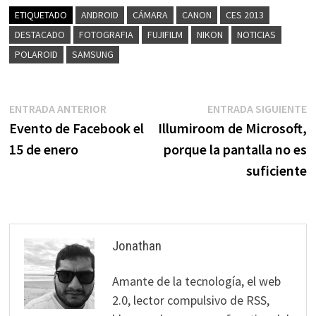
ETIQUETADO
ANDROID
CÁMARA
CANON
CES 2013
DESTACADO
FOTOGRAFIA
FUJIFILM
NIKON
NOTICIAS
POLAROID
SAMSUNG
Navegación
Entrada
E
ENTRADA ANTERIOR
ENTRADA SIGUIENTE
anterior:
s
Evento de Facebook el
Illumiroom de Microsoft,
de
15 de enero
porque la pantalla no es
entradas
suficiente
Jonathan
Amante de la tecnología, el web
2.0, lector compulsivo de RSS,