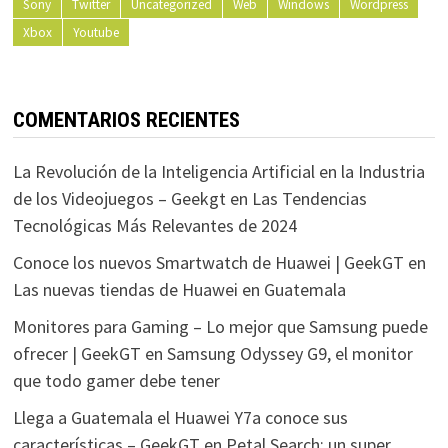
Sony
Twitter
Uncategorized
Web
Windows
Wordpress
Xbox
Youtube
COMENTARIOS RECIENTES
La Revolución de la Inteligencia Artificial en la Industria
de los Videojuegos – Geekgt
en
Las Tendencias
Tecnológicas Más Relevantes de 2024
Conoce los nuevos Smartwatch de Huawei | GeekGT
en
Las nuevas tiendas de Huawei en Guatemala
Monitores para Gaming – Lo mejor que Samsung puede
ofrecer | GeekGT
en
Samsung Odyssey G9, el monitor
que todo gamer debe tener
Llega a Guatemala el Huawei Y7a conoce sus
características – GeekGT
en
Petal Search: un super