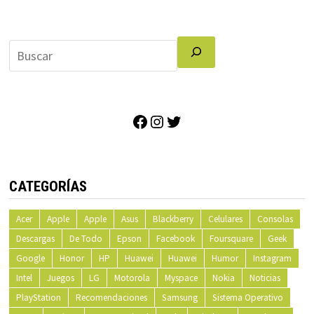
Facebook
Instagram
Twitter
CATEGORÍAS
Acer
Apple
Apple
Asus
Blackberry
Celulares
Consolas
Descargas
De Todo
Epson
Facebook
Foursquare
Geek
Google
Honor
HP
Huawei
Huawei
Humor
Instagram
Intel
Juegos
LG
Motorola
Myspace
Nokia
Noticias
PlayStation
Recomendaciones
Samsung
Sistema Operativo