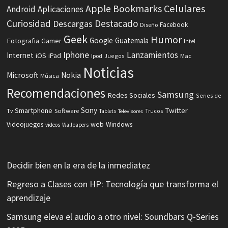
Celulares
Apple
Bookmarks
Android
Aplicaciones
Curiosidad
Destacado
Descargas
Facebook
Diseño
Geek
Humor
Fotografia
Google
Guatemala
Gamer
Intel
Iphone
Lanzamientos
Internet
iOS
iPad
Ipod
Juegos
Mac
Noticias
Microsoft
Nokia
Música
Recomendaciones
Samsung
Redes Sociales
Series de
Sony
Smartphone
Twitter
Software
Tv
Tablets
Trucos
Televisores
Videojuegos
web
Windows
videos
Wallpapers
Decidir bien en la era de la inmediatez
Regreso a Clases con HP: Tecnología que transforma el
aprendizaje
Samsung eleva el audio a otro nivel: Soundbars Q-Series