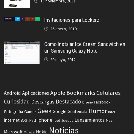
15 noviembre, 2011
Invitaciones para Lockerz
26 enero, 2010
Como Instalar Ice Cream Sandwich en
un Samsung Galaxy Note
20 mayo, 2012
Celulares
Apple
Bookmarks
Android
Aplicaciones
Curiosidad
Destacado
Descargas
Facebook
Diseño
Geek
Humor
Fotografia
Google
Guatemala
Gamer
Intel
Iphone
Lanzamientos
Internet
iOS
iPad
Ipod
Juegos
Mac
Noticias
Microsoft
Nokia
Música