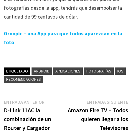
fotografías desde la app, tendrás que desembolsar la
cantidad de 99 centavos de dólar.
Groopic – una App para que todos aparezcan en la
foto
ETIQUETADO
ANDROID
APLICACIONES
FOTOGRAFÍAS
IOS
RECOMENDACIONES
Navegación
Entrada
E
ENTRADA ANTERIOR
ENTRADA SIGUIENTE
anterior:
s
D-Link 11AC la
Amazon Fire TV – Todos
de
combinación de un
quieren llegar a los
entradas
Router y Cargador
Televisores