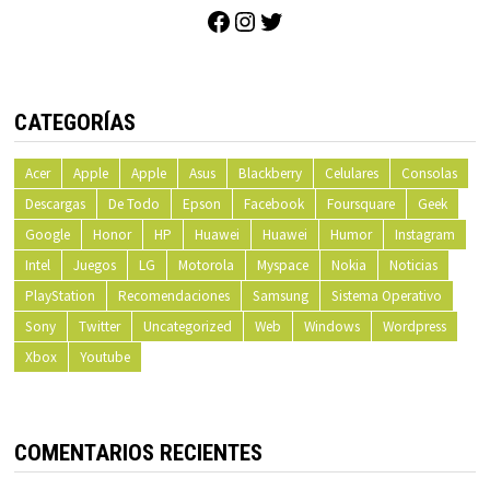
Facebook
Instagram
Twitter
CATEGORÍAS
Acer
Apple
Apple
Asus
Blackberry
Celulares
Consolas
Descargas
De Todo
Epson
Facebook
Foursquare
Geek
Google
Honor
HP
Huawei
Huawei
Humor
Instagram
Intel
Juegos
LG
Motorola
Myspace
Nokia
Noticias
PlayStation
Recomendaciones
Samsung
Sistema Operativo
Sony
Twitter
Uncategorized
Web
Windows
Wordpress
Xbox
Youtube
COMENTARIOS RECIENTES