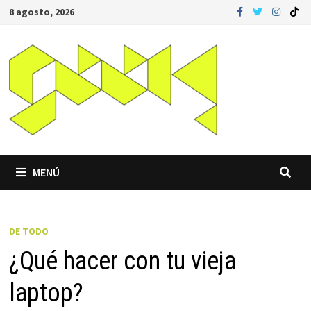
Saltar
8 agosto, 2026
al
contenido
MENÚ
DE TODO
¿Qué hacer con tu vieja
laptop?