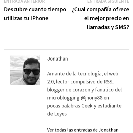
Navegación
Entrada
E
ENTRADA ANTERIOR
ENTRADA SIGUIENTE
anterior:
s
Descubre cuanto tiempo
¿Cual compañía ofrece
de
utilizas tu iPhone
el mejor precio en
entradas
llamadas y SMS?
Jonathan
Amante de la tecnología, el web
2.0, lector compulsivo de RSS,
blogger de corazon y fanatico del
microblogging @jhony88 en
pocas palabras Geek y estudiante
de Leyes
Ver todas las entradas de Jonathan