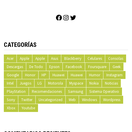
Facebook
Instagram
Twitter
CATEGORÍAS
Acer
Apple
Apple
Asus
Blackberry
Celulares
Consolas
Descargas
De Todo
Epson
Facebook
Foursquare
Geek
Google
Honor
HP
Huawei
Huawei
Humor
Instagram
Intel
Juegos
LG
Motorola
Myspace
Nokia
Noticias
PlayStation
Recomendaciones
Samsung
Sistema Operativo
Sony
Twitter
Uncategorized
Web
Windows
Wordpress
Xbox
Youtube