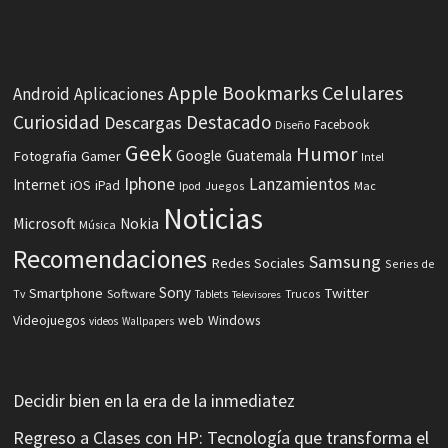
Celulares
Apple
Bookmarks
Android
Aplicaciones
Curiosidad
Destacado
Descargas
Facebook
Diseño
Geek
Humor
Fotografia
Google
Guatemala
Gamer
Intel
Iphone
Lanzamientos
Internet
iOS
iPad
Ipod
Juegos
Mac
Noticias
Microsoft
Nokia
Música
Recomendaciones
Samsung
Redes Sociales
Series de
Sony
Smartphone
Twitter
Software
Tv
Tablets
Trucos
Televisores
Videojuegos
web
Windows
videos
Wallpapers
Decidir bien en la era de la inmediatez
Regreso a Clases con HP: Tecnología que transforma el