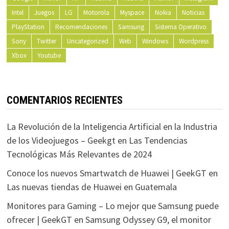
Intel
Juegos
LG
Motorola
Myspace
Nokia
Noticias
PlayStation
Recomendaciones
Samsung
Sistema Operativo
Sony
Twitter
Uncategorized
Web
Windows
Wordpress
Xbox
Youtube
COMENTARIOS RECIENTES
La Revolución de la Inteligencia Artificial en la Industria
de los Videojuegos – Geekgt
en
Las Tendencias
Tecnológicas Más Relevantes de 2024
Conoce los nuevos Smartwatch de Huawei | GeekGT
en
Las nuevas tiendas de Huawei en Guatemala
Monitores para Gaming – Lo mejor que Samsung puede
ofrecer | GeekGT
en
Samsung Odyssey G9, el monitor