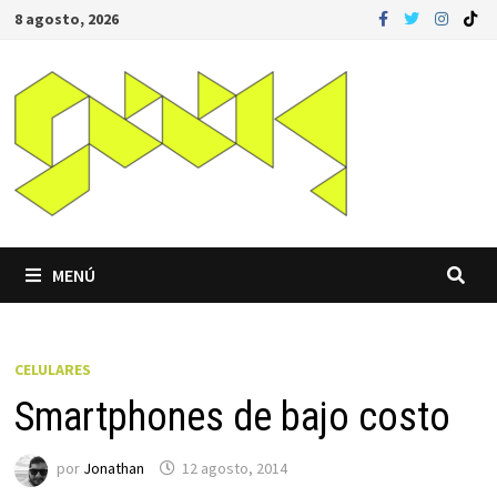
Saltar
8 agosto, 2026
al
contenido
MENÚ
CELULARES
Smartphones de bajo costo
por
Jonathan
12 agosto, 2014