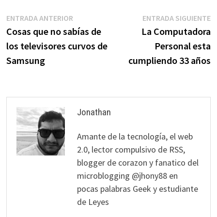
Navegación
Entrada
E
ENTRADA ANTERIOR
ENTRADA SIGUIENTE
anterior:
s
Cosas que no sabías de
La Computadora
de
los televisores curvos de
Personal esta
entradas
Samsung
cumpliendo 33 años
Jonathan
Amante de la tecnología, el web
2.0, lector compulsivo de RSS,
blogger de corazon y fanatico del
microblogging @jhony88 en
pocas palabras Geek y estudiante
de Leyes