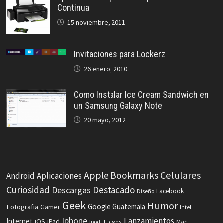
Continua
15 noviembre, 2011
Invitaciones para Lockerz
26 enero, 2010
Como Instalar Ice Cream Sandwich en
un Samsung Galaxy Note
20 mayo, 2012
Celulares
Apple
Bookmarks
Android
Aplicaciones
Curiosidad
Destacado
Descargas
Facebook
Diseño
Geek
Humor
Fotografia
Google
Guatemala
Gamer
Intel
Iphone
Lanzamientos
Internet
iOS
iPad
Ipod
Juegos
Mac