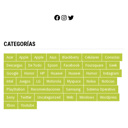
Facebook
Instagram
Twitter
CATEGORÍAS
Acer
Apple
Apple
Asus
Blackberry
Celulares
Consolas
Descargas
De Todo
Epson
Facebook
Foursquare
Geek
Google
Honor
HP
Huawei
Huawei
Humor
Instagram
Intel
Juegos
LG
Motorola
Myspace
Nokia
Noticias
PlayStation
Recomendaciones
Samsung
Sistema Operativo
Sony
Twitter
Uncategorized
Web
Windows
Wordpress
Xbox
Youtube