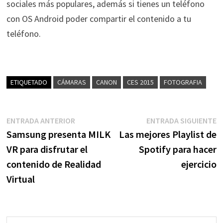
sociales más populares, además si tienes un teléfono
con OS Android poder compartir el contenido a tu
teléfono.
ETIQUETADO
CÁMARAS
CANON
CES 2015
FOTOGRAFIA
Navegación
Entrada
E
ENTRADA ANTERIOR
ENTRADA SIGUIENTE
anterior:
s
Samsung presenta MILK
Las mejores Playlist de
de
VR para disfrutar el
Spotify para hacer
entradas
contenido de Realidad
ejercicio
Virtual