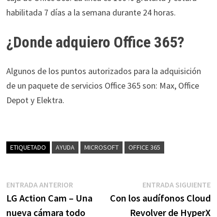
habilitada 7 días a la semana durante 24 horas.
¿Donde adquiero Office 365?
Algunos de los puntos autorizados para la adquisición
de un paquete de servicios Office 365 son: Max, Office
Depot y Elektra.
ETIQUETADO
AYUDA
MICROSOFT
OFFICE 365
Navegación
Entrada
E
ENTRADA ANTERIOR
ENTRADA SIGUIENTE
anterior:
s
LG Action Cam – Una
Con los audífonos Cloud
de
nueva cámara todo
Revolver de HyperX