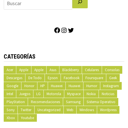
Facebook
Instagram
Twitter
CATEGORÍAS
Acer
Apple
Apple
Asus
Blackberry
Celulares
Consolas
Descargas
De Todo
Epson
Facebook
Foursquare
Geek
Google
Honor
HP
Huawei
Huawei
Humor
Instagram
Intel
Juegos
LG
Motorola
Myspace
Nokia
Noticias
PlayStation
Recomendaciones
Samsung
Sistema Operativo
Sony
Twitter
Uncategorized
Web
Windows
Wordpress
Xbox
Youtube