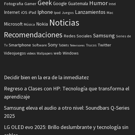
Geek
Humor
Fotografia
Google
Guatemala
Gamer
Intel
Iphone
Lanzamientos
Internet
iOS
iPad
Ipod
Juegos
Mac
Noticias
Microsoft
Nokia
Música
Recomendaciones
Samsung
Redes Sociales
Series de
Sony
Smartphone
Twitter
Software
Tv
Tablets
Trucos
Televisores
Videojuegos
web
Windows
videos
Wallpapers
Decidir bien en la era de la inmediatez
Regreso a Clases con HP: Tecnología que transforma el
aprendizaje
Samsung eleva el audio a otro nivel: Soundbars Q-Series
2025
LG OLED evo 2025: Brillo deslumbrante y tecnología sin