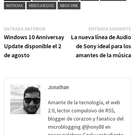
NOTICIAS
VIDEOJUEGOS
XBOX ONE
Navegación
Entrada
E
ENTRADA ANTERIOR
ENTRADA SIGUIENTE
anterior:
s
Windows 10 Anniversay
La nueva línea de Audio
de
Update disponible el 2
de Sony ideal para los
entradas
de agosto
amantes de la música
Jonathan
Amante de la tecnología, el web
2.0, lector compulsivo de RSS,
blogger de corazon y fanatico del
microblogging @jhony88 en
pocas palabras Geek y estudiante