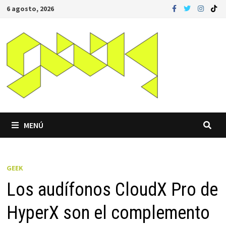
Saltar
6 agosto, 2026
al
contenido
MENÚ
GEEK
Los audífonos CloudX Pro de
HyperX son el complemento