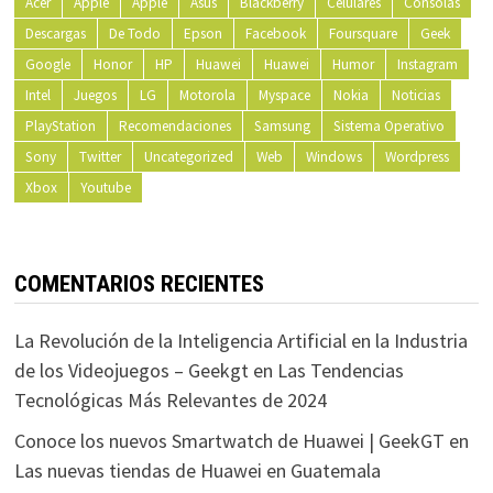
Acer
Apple
Apple
Asus
Blackberry
Celulares
Consolas
Descargas
De Todo
Epson
Facebook
Foursquare
Geek
Google
Honor
HP
Huawei
Huawei
Humor
Instagram
Intel
Juegos
LG
Motorola
Myspace
Nokia
Noticias
PlayStation
Recomendaciones
Samsung
Sistema Operativo
Sony
Twitter
Uncategorized
Web
Windows
Wordpress
Xbox
Youtube
COMENTARIOS RECIENTES
La Revolución de la Inteligencia Artificial en la Industria
de los Videojuegos – Geekgt
en
Las Tendencias
Tecnológicas Más Relevantes de 2024
Conoce los nuevos Smartwatch de Huawei | GeekGT
en
Las nuevas tiendas de Huawei en Guatemala