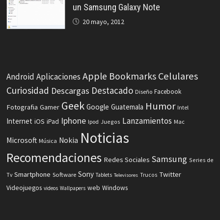
un Samsung Galaxy Note
20 mayo, 2012
Celulares
Apple
Bookmarks
Android
Aplicaciones
Curiosidad
Destacado
Descargas
Facebook
Diseño
Geek
Humor
Fotografia
Google
Guatemala
Gamer
Intel
Iphone
Lanzamientos
Internet
iOS
iPad
Ipod
Juegos
Mac
Noticias
Microsoft
Nokia
Música
Recomendaciones
Samsung
Redes Sociales
Series de
Sony
Smartphone
Twitter
Software
Tv
Tablets
Trucos
Televisores
Videojuegos
web
Windows
videos
Wallpapers