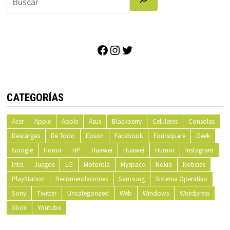
Facebook
Instagram
Twitter
CATEGORÍAS
Acer
Apple
Apple
Asus
Blackberry
Celulares
Consolas
Descargas
De Todo
Epson
Facebook
Foursquare
Geek
Google
Honor
HP
Huawei
Huawei
Humor
Instagram
Intel
Juegos
LG
Motorola
Myspace
Nokia
Noticias
PlayStation
Recomendaciones
Samsung
Sistema Operativo
Sony
Twitter
Uncategorized
Web
Windows
Wordpress
Xbox
Youtube