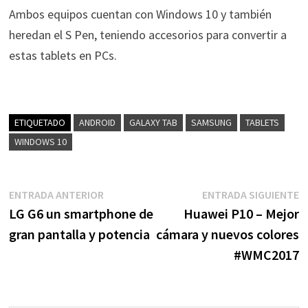
Ambos equipos cuentan con Windows 10 y también
heredan el S Pen, teniendo accesorios para convertir a
estas tablets en PCs.
ETIQUETADO
ANDROID
GALAXY TAB
SAMSUNG
TABLETS
WINDOWS 10
Navegación
Entrada
E
ENTRADA ANTERIOR
ENTRADA SIGUIENTE
anterior:
s
LG G6 un smartphone de
Huawei P10 – Mejor
de
gran pantalla y potencia
cámara y nuevos colores
entradas
#WMC2017