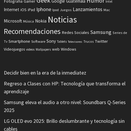
Geek
Humor
Fotografia
Google
Guatemala
Gamer
Intel
Iphone
Lanzamientos
Internet
iOS
iPad
Ipod
Juegos
Mac
Noticias
Microsoft
Nokia
Música
Recomendaciones
Samsung
Redes Sociales
Series de
Sony
Smartphone
Twitter
Software
Tv
Tablets
Trucos
Televisores
Videojuegos
web
Windows
videos
Wallpapers
Decidir bien en la era de la inmediatez
Regreso a Clases con HP: Tecnología que transforma el
aprendizaje
Samsung eleva el audio a otro nivel: Soundbars Q-Series
2025
LG OLED evo 2025: Brillo deslumbrante y tecnología sin
cables