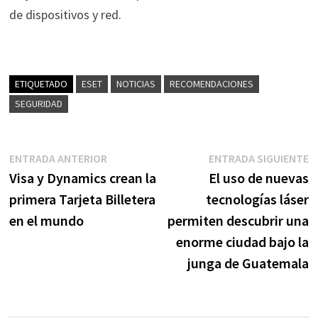
de dispositivos y red.
ETIQUETADO
ESET
NOTICIAS
RECOMENDACIONES
SEGURIDAD
Navegación
Entrada
E
ENTRADA ANTERIOR
ENTRADA SIGUIENTE
anterior:
s
Visa y Dynamics crean la
El uso de nuevas
de
primera Tarjeta Billetera
tecnologías láser
entradas
en el mundo
permiten descubrir una
enorme ciudad bajo la
junga de Guatemala