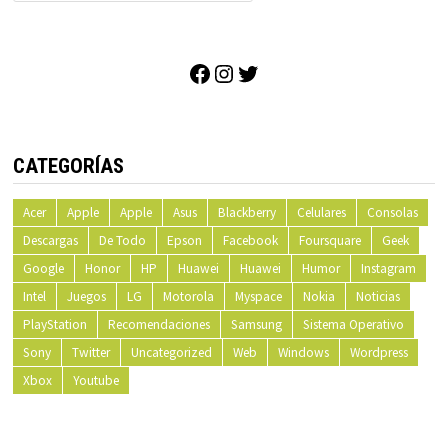
Facebook
Instagram
Twitter
CATEGORÍAS
Acer
Apple
Apple
Asus
Blackberry
Celulares
Consolas
Descargas
De Todo
Epson
Facebook
Foursquare
Geek
Google
Honor
HP
Huawei
Huawei
Humor
Instagram
Intel
Juegos
LG
Motorola
Myspace
Nokia
Noticias
PlayStation
Recomendaciones
Samsung
Sistema Operativo
Sony
Twitter
Uncategorized
Web
Windows
Wordpress
Xbox
Youtube