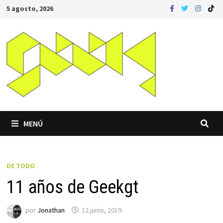
Saltar
5 agosto, 2026
al
contenido
MENÚ
DE TODO
11 años de Geekgt
por
Jonathan
12 junio, 2019