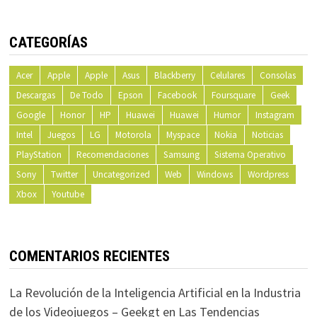
CATEGORÍAS
Acer
Apple
Apple
Asus
Blackberry
Celulares
Consolas
Descargas
De Todo
Epson
Facebook
Foursquare
Geek
Google
Honor
HP
Huawei
Huawei
Humor
Instagram
Intel
Juegos
LG
Motorola
Myspace
Nokia
Noticias
PlayStation
Recomendaciones
Samsung
Sistema Operativo
Sony
Twitter
Uncategorized
Web
Windows
Wordpress
Xbox
Youtube
COMENTARIOS RECIENTES
La Revolución de la Inteligencia Artificial en la Industria
de los Videojuegos – Geekgt
en
Las Tendencias