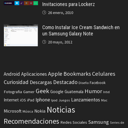
Invitaciones para Lockerz
26 enero, 2010
Como Instalar Ice Cream Sandwich en
un Samsung Galaxy Note
20 mayo, 2012
Celulares
Apple
Bookmarks
Android
Aplicaciones
Curiosidad
Destacado
Descargas
Facebook
Diseño
Geek
Humor
Fotografia
Google
Guatemala
Gamer
Intel
Iphone
Lanzamientos
Internet
iOS
iPad
Ipod
Juegos
Mac
Noticias
Microsoft
Nokia
Música
Recomendaciones
Samsung
Redes Sociales
Series de