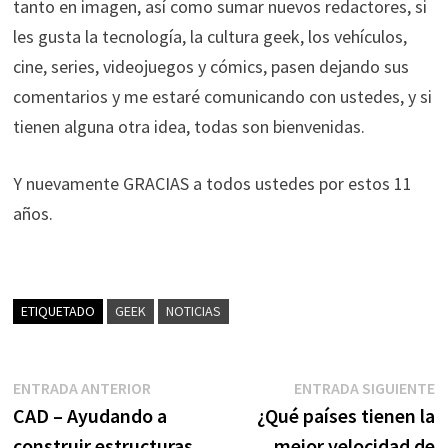
tanto en imagen, así como sumar nuevos redactores, si
les gusta la tecnología, la cultura geek, los vehículos,
cine, series, videojuegos y cómics, pasen dejando sus
comentarios y me estaré comunicando con ustedes, y si
tienen alguna otra idea, todas son bienvenidas.
Y nuevamente GRACIAS a todos ustedes por estos 11
años.
ETIQUETADO
GEEK
NOTICIAS
Navegación
Entrada
E
ENTRADA ANTERIOR
ENTRADA SIGUIENTE
anterior:
s
CAD – Ayudando a
¿Qué países tienen la
de
construir estructuras
mejor velocidad de