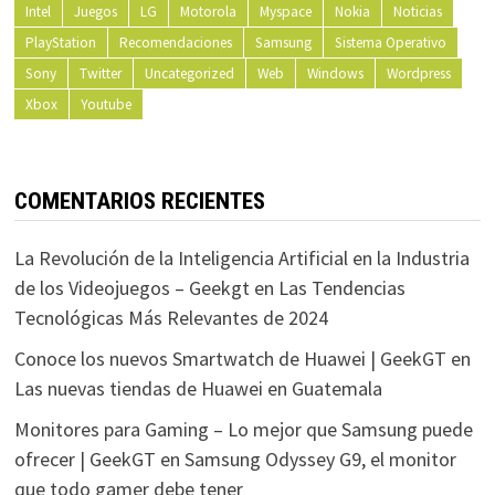
Intel
Juegos
LG
Motorola
Myspace
Nokia
Noticias
PlayStation
Recomendaciones
Samsung
Sistema Operativo
Sony
Twitter
Uncategorized
Web
Windows
Wordpress
Xbox
Youtube
COMENTARIOS RECIENTES
La Revolución de la Inteligencia Artificial en la Industria
de los Videojuegos – Geekgt
en
Las Tendencias
Tecnológicas Más Relevantes de 2024
Conoce los nuevos Smartwatch de Huawei | GeekGT
en
Las nuevas tiendas de Huawei en Guatemala
Monitores para Gaming – Lo mejor que Samsung puede
ofrecer | GeekGT
en
Samsung Odyssey G9, el monitor
que todo gamer debe tener