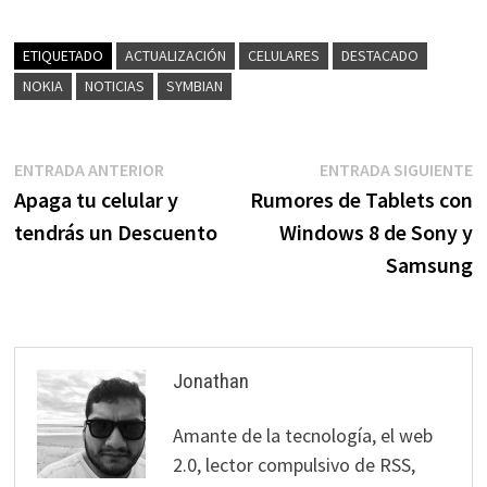
ETIQUETADO
ACTUALIZACIÓN
CELULARES
DESTACADO
NOKIA
NOTICIAS
SYMBIAN
Navegación
Entrada
E
ENTRADA ANTERIOR
ENTRADA SIGUIENTE
anterior:
s
Apaga tu celular y
Rumores de Tablets con
de
tendrás un Descuento
Windows 8 de Sony y
entradas
Samsung
Jonathan
Amante de la tecnología, el web
2.0, lector compulsivo de RSS,