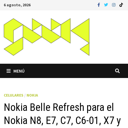
Saltar
6 agosto, 2026
al
contenido
MENÚ
CELULARES
/
NOKIA
Nokia Belle Refresh para el
Nokia N8, E7, C7, C6-01, X7 y