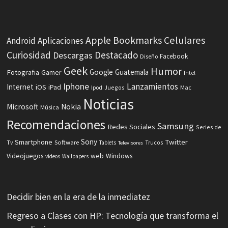
Celulares
Apple
Bookmarks
Android
Aplicaciones
Curiosidad
Destacado
Descargas
Facebook
Diseño
Geek
Humor
Fotografia
Google
Guatemala
Gamer
Intel
Iphone
Lanzamientos
Internet
iOS
iPad
Ipod
Juegos
Mac
Noticias
Microsoft
Nokia
Música
Recomendaciones
Samsung
Redes Sociales
Series de
Sony
Smartphone
Twitter
Software
Tv
Tablets
Trucos
Televisores
Videojuegos
web
Windows
videos
Wallpapers
Decidir bien en la era de la inmediatez
Regreso a Clases con HP: Tecnología que transforma el