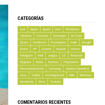
CATEGORÍAS
Acer
Apple
Apple
Asus
Blackberry
Celulares
Consolas
Descargas
De Todo
Epson
Facebook
Foursquare
Geek
Google
Honor
HP
Huawei
Huawei
Humor
Instagram
Intel
Juegos
LG
Motorola
Myspace
Nokia
Noticias
PlayStation
Recomendaciones
Samsung
Sistema Operativo
Sony
Twitter
Uncategorized
Web
Windows
Wordpress
Xbox
Youtube
COMENTARIOS RECIENTES