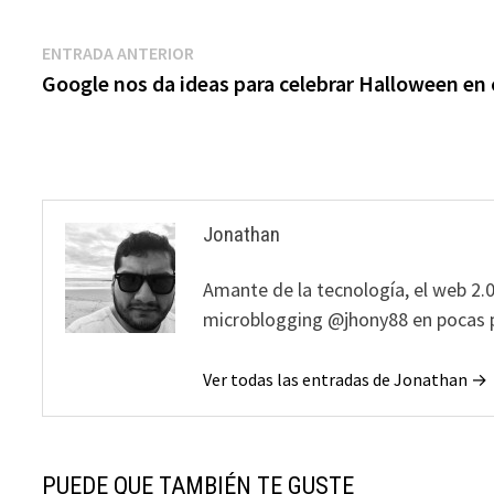
Navegación
Entrada
ENTRADA ANTERIOR
anterior:
Google nos da ideas para celebrar Halloween en
de
entradas
Jonathan
Amante de la tecnología, el web 2.0
microblogging @jhony88 en pocas p
Ver todas las entradas de Jonathan →
PUEDE QUE TAMBIÉN TE GUSTE