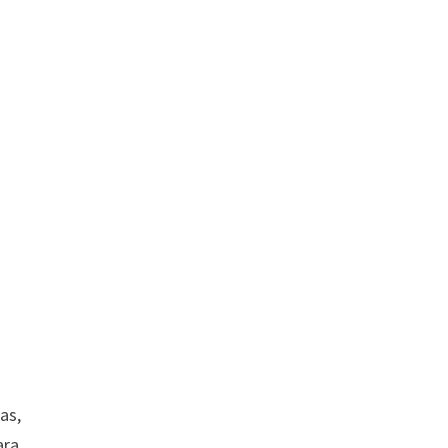
as,
ara