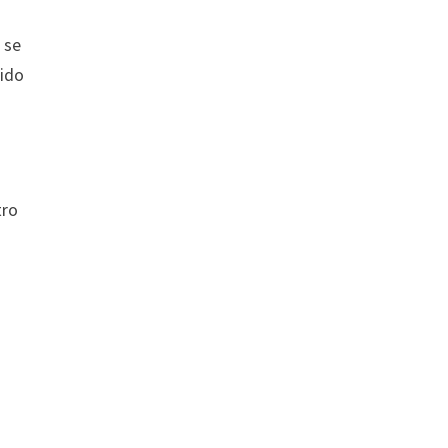
3
se
nido
tro