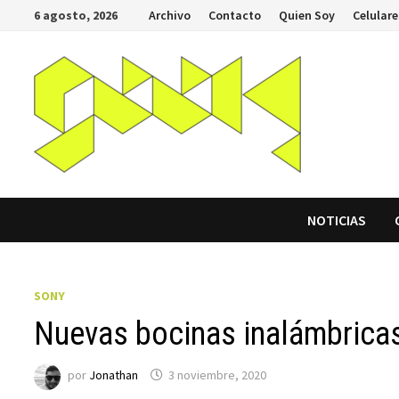
Saltar
6 agosto, 2026
Archivo
Contacto
Quien Soy
Celulare
al
contenido
NOTICIAS
SONY
Nuevas bocinas inalámbric
por
Jonathan
3 noviembre, 2020