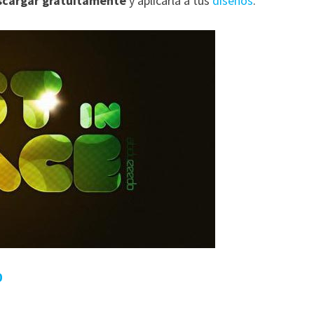
escargar gratuitamente
y aplicarla a tus
diseños
.
0