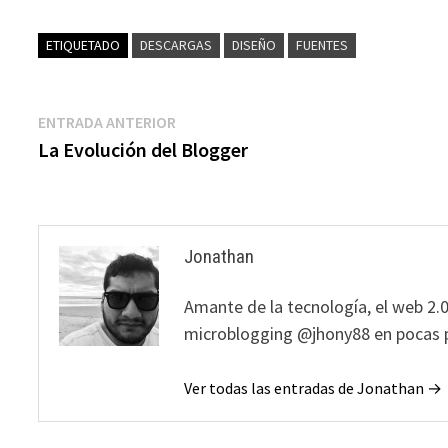
ETIQUETADO
DESCARGAS
DISEÑO
FUENTES
Navegación
Entrada
ENTRADA ANTERIOR
anterior:
La Evolución del Blogger
de
entradas
Jonathan
Amante de la tecnología, el web 2.0
microblogging @jhony88 en pocas p
Ver todas las entradas de Jonathan →