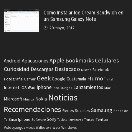
Como Instalar Ice Cream Sandwich en
un Samsung Galaxy Note
20 mayo, 2012
Celulares
Apple
Bookmarks
Android
Aplicaciones
Curiosidad
Destacado
Descargas
Facebook
Diseño
Geek
Humor
Fotografia
Google
Guatemala
Gamer
Intel
Iphone
Lanzamientos
Internet
iOS
iPad
Ipod
Juegos
Mac
Noticias
Microsoft
Nokia
Música
Recomendaciones
Samsung
Redes Sociales
Series de
Sony
Smartphone
Twitter
Software
Tv
Tablets
Trucos
Televisores
Videojuegos
web
Windows
videos
Wallpapers