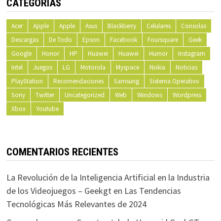
CATEGORÍAS
Acer
Apple
Apple
Asus
Blackberry
Celulares
Consolas
Descargas
De Todo
Epson
Facebook
Foursquare
Geek
Google
Honor
HP
Huawei
Huawei
Humor
Instagram
Intel
Juegos
LG
Motorola
Myspace
Nokia
Noticias
PlayStation
Recomendaciones
Samsung
Sistema Operativo
Sony
Twitter
Uncategorized
Web
Windows
Wordpress
Xbox
Youtube
COMENTARIOS RECIENTES
La Revolución de la Inteligencia Artificial en la Industria
de los Videojuegos – Geekgt
en
Las Tendencias
Tecnológicas Más Relevantes de 2024