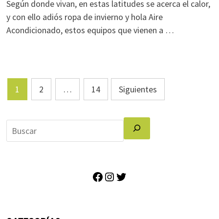
Según donde vivan, en estas latitudes se acerca el calor,
y con ello adiós ropa de invierno y hola Aire
Acondicionado, estos equipos que vienen a …
Paginación
1
2
…
14
Siguientes
de
entradas
Facebook
Instagram
Twitter