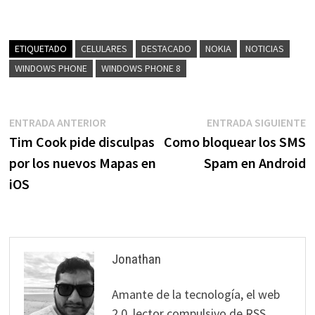
ETIQUETADO
CELULARES
DESTACADO
NOKIA
NOTICIAS
WINDOWS PHONE
WINDOWS PHONE 8
Navegación
Entrada
E
ENTRADA ANTERIOR
ENTRADA SIGUIENTE
anterior:
s
Tim Cook pide disculpas
Como bloquear los SMS
de
por los nuevos Mapas en
Spam en Android
entradas
iOS
Jonathan
Amante de la tecnología, el web
2.0, lector compulsivo de RSS,