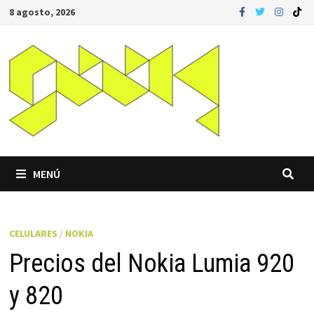
Saltar
8 agosto, 2026
al
contenido
MENÚ
CELULARES
/
NOKIA
Precios del Nokia Lumia 920
y 820