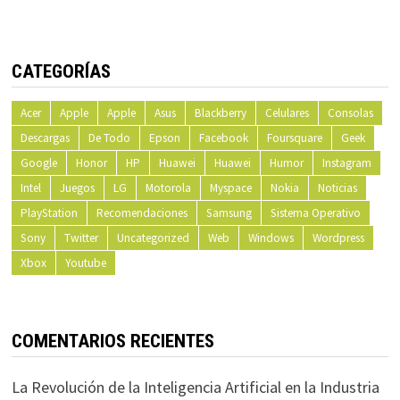
CATEGORÍAS
Acer
Apple
Apple
Asus
Blackberry
Celulares
Consolas
Descargas
De Todo
Epson
Facebook
Foursquare
Geek
Google
Honor
HP
Huawei
Huawei
Humor
Instagram
Intel
Juegos
LG
Motorola
Myspace
Nokia
Noticias
PlayStation
Recomendaciones
Samsung
Sistema Operativo
Sony
Twitter
Uncategorized
Web
Windows
Wordpress
Xbox
Youtube
COMENTARIOS RECIENTES
La Revolución de la Inteligencia Artificial en la Industria