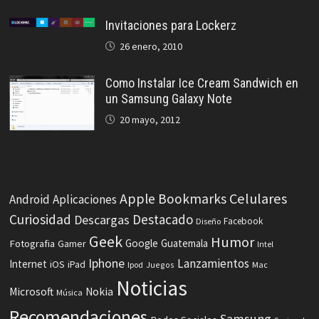
Invitaciones para Lockerz
26 enero, 2010
Como Instalar Ice Cream Sandwich en
un Samsung Galaxy Note
20 mayo, 2012
Celulares
Apple
Bookmarks
Android
Aplicaciones
Curiosidad
Destacado
Descargas
Facebook
Diseño
Geek
Humor
Fotografia
Google
Guatemala
Gamer
Intel
Iphone
Lanzamientos
Internet
iOS
iPad
Ipod
Juegos
Mac
Noticias
Microsoft
Nokia
Música
Recomendaciones
Samsung