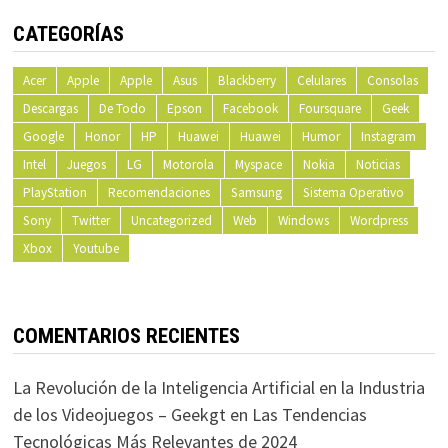
CATEGORÍAS
Acer
Apple
Apple
Asus
Blackberry
Celulares
Consolas
Descargas
De Todo
Epson
Facebook
Foursquare
Geek
Google
Honor
HP
Huawei
Huawei
Humor
Instagram
Intel
Juegos
LG
Motorola
Myspace
Nokia
Noticias
PlayStation
Recomendaciones
Samsung
Sistema Operativo
Sony
Twitter
Uncategorized
Web
Windows
Wordpress
Xbox
Youtube
COMENTARIOS RECIENTES
La Revolución de la Inteligencia Artificial en la Industria
de los Videojuegos – Geekgt
en
Las Tendencias
Tecnológicas Más Relevantes de 2024