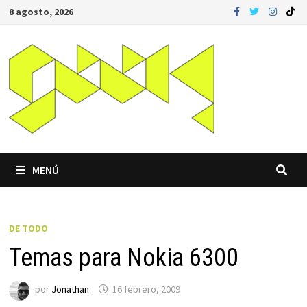
Saltar
8 agosto, 2026
al
contenido
MENÚ
DE TODO
Temas para Nokia 6300
por
Jonathan
16 febrero, 2009