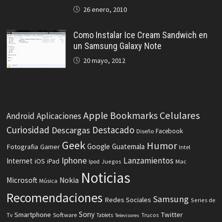
26 enero, 2010
Como Instalar Ice Cream Sandwich en
un Samsung Galaxy Note
20 mayo, 2012
Celulares
Apple
Bookmarks
Android
Aplicaciones
Curiosidad
Destacado
Descargas
Facebook
Diseño
Geek
Humor
Fotografia
Google
Guatemala
Gamer
Intel
Iphone
Lanzamientos
Internet
iOS
iPad
Ipod
Juegos
Mac
Noticias
Microsoft
Nokia
Música
Recomendaciones
Samsung
Redes Sociales
Series de
Sony
Smartphone
Twitter
Software
Tv
Tablets
Trucos
Televisores