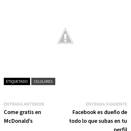
ETIQUETADO
CELULARES
Navegación
Entrada
E
ENTRADA ANTERIOR
ENTRADA SIGUIENTE
anterior:
s
Come gratis en
Facebook es dueño de
de
McDonald’s
todo lo que subas en tu
entradas
perfil