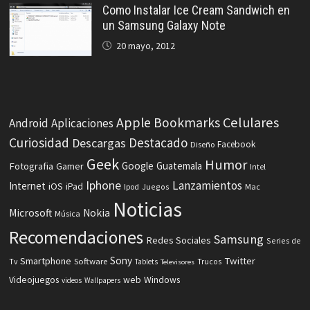
Como Instalar Ice Cream Sandwich en
un Samsung Galaxy Note
20 mayo, 2012
Celulares
Apple
Bookmarks
Android
Aplicaciones
Curiosidad
Destacado
Descargas
Facebook
Diseño
Geek
Humor
Fotografia
Google
Guatemala
Gamer
Intel
Iphone
Lanzamientos
Internet
iOS
iPad
Ipod
Juegos
Mac
Noticias
Microsoft
Nokia
Música
Recomendaciones
Samsung
Redes Sociales
Series de
Sony
Smartphone
Twitter
Software
Tv
Tablets
Trucos
Televisores
Videojuegos
web
Windows
videos
Wallpapers