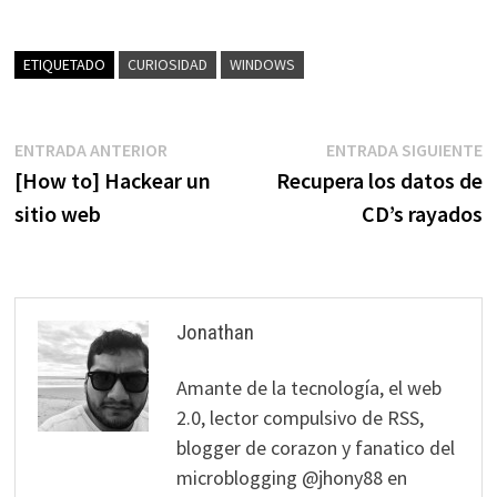
ETIQUETADO
CURIOSIDAD
WINDOWS
Navegación
Entrada
E
ENTRADA ANTERIOR
ENTRADA SIGUIENTE
anterior:
s
[How to] Hackear un
Recupera los datos de
de
sitio web
CD’s rayados
entradas
Jonathan
Amante de la tecnología, el web
2.0, lector compulsivo de RSS,
blogger de corazon y fanatico del
microblogging @jhony88 en