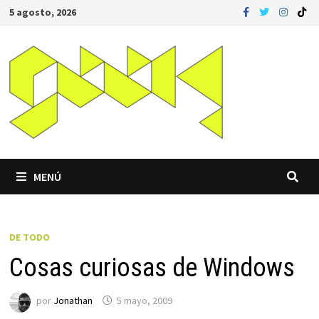
Saltar
5 agosto, 2026
al
contenido
MENÚ
DE TODO
Cosas curiosas de Windows
por
Jonathan
5 mayo, 2009