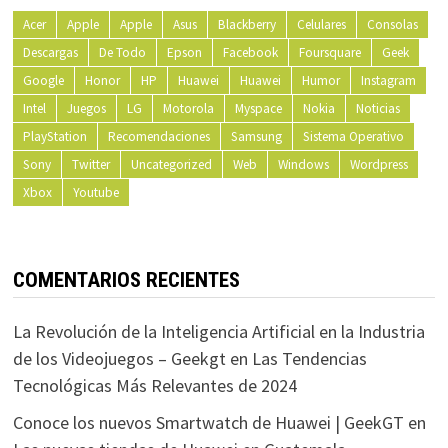
Acer
Apple
Apple
Asus
Blackberry
Celulares
Consolas
Descargas
De Todo
Epson
Facebook
Foursquare
Geek
Google
Honor
HP
Huawei
Huawei
Humor
Instagram
Intel
Juegos
LG
Motorola
Myspace
Nokia
Noticias
PlayStation
Recomendaciones
Samsung
Sistema Operativo
Sony
Twitter
Uncategorized
Web
Windows
Wordpress
Xbox
Youtube
COMENTARIOS RECIENTES
La Revolución de la Inteligencia Artificial en la Industria
de los Videojuegos – Geekgt
en
Las Tendencias
Tecnológicas Más Relevantes de 2024
Conoce los nuevos Smartwatch de Huawei | GeekGT
en