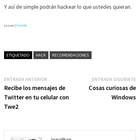
Y así de simple podrán hackear lo que ustedes quieran.
Lo vi en |
Frikilife
ETIQUETADO
HACK
RECOMENDACIONES
Navegación
Entrada
E
ENTRADA ANTERIOR
ENTRADA SIGUIENTE
anterior:
s
Recibe los mensajes de
Cosas curiosas de
de
Twitter en tu celular con
Windows
entradas
Twe2
Jonathan