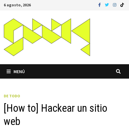
Saltar
6 agosto, 2026
al
contenido
MENÚ
DE TODO
[How to] Hackear un sitio
web