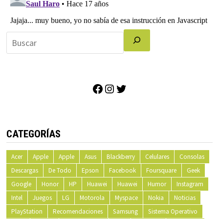
Facebook
Instagram
Twitter
CATEGORÍAS
Acer
Apple
Apple
Asus
Blackberry
Celulares
Consolas
Descargas
De Todo
Epson
Facebook
Foursquare
Geek
Google
Honor
HP
Huawei
Huawei
Humor
Instagram
Intel
Juegos
LG
Motorola
Myspace
Nokia
Noticias
PlayStation
Recomendaciones
Samsung
Sistema Operativo