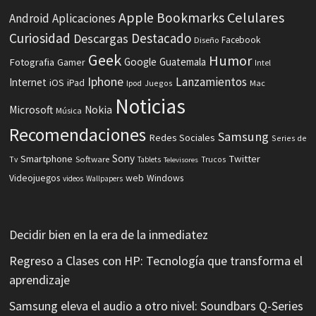
Celulares
Apple
Bookmarks
Android
Aplicaciones
Curiosidad
Destacado
Descargas
Facebook
Diseño
Geek
Humor
Fotografia
Google
Guatemala
Gamer
Intel
Iphone
Lanzamientos
Internet
iOS
iPad
Ipod
Juegos
Mac
Noticias
Microsoft
Nokia
Música
Recomendaciones
Samsung
Redes Sociales
Series de
Sony
Smartphone
Twitter
Software
Tv
Tablets
Trucos
Televisores
Videojuegos
web
Windows
videos
Wallpapers
Decidir bien en la era de la inmediatez
Regreso a Clases con HP: Tecnología que transforma el
aprendizaje
Samsung eleva el audio a otro nivel: Soundbars Q-Series