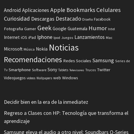
Celulares
Apple
Bookmarks
Android
Aplicaciones
Curiosidad
Destacado
Descargas
Facebook
Diseño
Geek
Humor
Fotografia
Google
Guatemala
Gamer
Intel
Iphone
Lanzamientos
Internet
iOS
iPad
Ipod
Juegos
Mac
Noticias
Microsoft
Nokia
Música
Recomendaciones
Samsung
Redes Sociales
Series de
Sony
Smartphone
Twitter
Software
Tv
Tablets
Trucos
Televisores
Videojuegos
web
Windows
videos
Wallpapers
Decidir bien en la era de la inmediatez
Regreso a Clases con HP: Tecnología que transforma el
aprendizaje
Samsung eleva el audio a otro nivel: Soundbars Q-Series