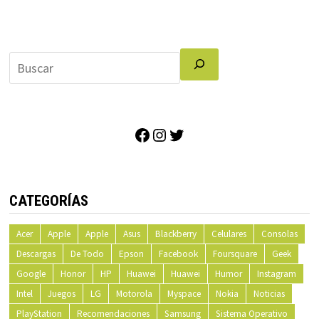
Facebook
Instagram
Twitter
CATEGORÍAS
Acer
Apple
Apple
Asus
Blackberry
Celulares
Consolas
Descargas
De Todo
Epson
Facebook
Foursquare
Geek
Google
Honor
HP
Huawei
Huawei
Humor
Instagram
Intel
Juegos
LG
Motorola
Myspace
Nokia
Noticias
PlayStation
Recomendaciones
Samsung
Sistema Operativo