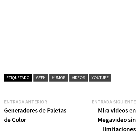
ETIQUETADO
GEEK
HUMOR
VIDEOS
YOUTUBE
Navegación
Entrada
E
ENTRADA ANTERIOR
ENTRADA SIGUIENTE
anterior:
s
Generadores de Paletas
Mira videos en
de
de Color
Megavideo sin
entradas
limitaciones