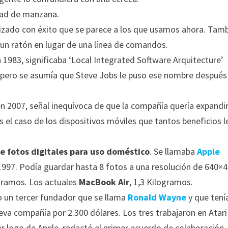
dad de manzana.
lizado con éxito que se parece a los que usamos ahora. Tam
y un ratón en lugar de una línea de comandos.
 1983, significaba ‘Local Integrated Software Arquitecture’
 pero se asumía que Steve Jobs le puso ese nombre después
en 2007, señal inequívoca de que la compañía quería expandir
el caso de los dispositivos móviles que tantos beneficios l
e fotos digitales para uso doméstico
. Se llamaba
Apple
 1997. Podía guardar hasta 8 fotos a una resolución de 640×4
ogramos. Los actuales
MacBook Air
, 1,3 Kilogramos.
 un tercer fundador que se llama
Ronald Wayne
y que tení
eva compañía por 2.300 dólares. Los tres trabajaron en Atari
r logo de Apple, redactó el primer acuerdo de colaboración