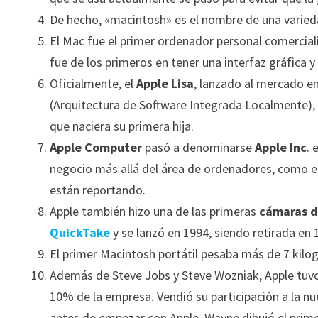
De hecho, «macintosh» es el nombre de una varie
El Mac fue el primer ordenador personal comercia
fue de los primeros en tener una interfaz gráfica 
Oficialmente, el
Apple Lisa
, lanzado al mercado en
(Arquitectura de Software Integrada Localmente),
que naciera su primera hija.
Apple Computer
pasó a denominarse
Apple Inc
. 
negocio más allá del área de ordenadores, como es 
están reportando.
Apple también hizo una de las primeras
cámaras d
QuickTake
y se lanzó en 1994, siendo retirada en
El primer Macintosh portátil pesaba más de 7 kil
Además de Steve Jobs y Steve Wozniak, Apple tuvo
10% de la empresa. Vendió su participación a la nu
antes de empezar con Apple. Wayne dibujó el prime