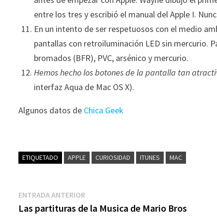
entre los tres y escribió el manual del Apple I. Nu
En un intento de ser respetuosos con el medio amb
pantallas con retroiluminación LED sin mercurio. P
bromados (BFR), PVC, arsénico y mercurio.
Hemos hecho los botones de la pantalla tan atracti
interfaz Aqua de Mac OS X).
Algunos datos de
Chica Geek
ETIQUETADO
APPLE
CURIOSIDAD
ITUNES
MAC
Navegación
Entrada
ENTRADA ANTERIOR
anterior:
Las partituras de la Musica de Mario Bros
de