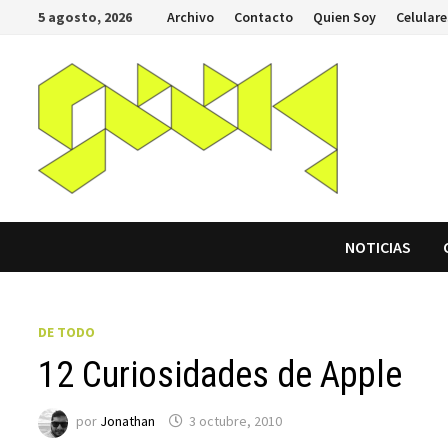
Saltar
5 agosto, 2026
Archivo
Contacto
Quien Soy
Celulare
al
contenido
NOTICIAS
DE TODO
12 Curiosidades de Apple
por
Jonathan
3 octubre, 2010