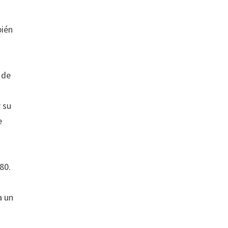
bién
 de
 su
e
80.
a un