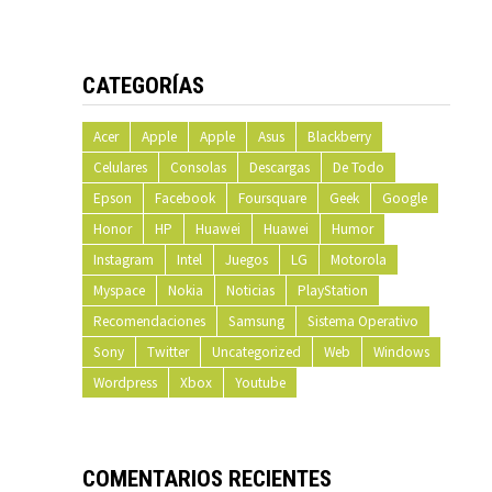
CATEGORÍAS
Acer
Apple
Apple
Asus
Blackberry
Celulares
Consolas
Descargas
De Todo
Epson
Facebook
Foursquare
Geek
Google
Honor
HP
Huawei
Huawei
Humor
Instagram
Intel
Juegos
LG
Motorola
Myspace
Nokia
Noticias
PlayStation
Recomendaciones
Samsung
Sistema Operativo
Sony
Twitter
Uncategorized
Web
Windows
Wordpress
Xbox
Youtube
COMENTARIOS RECIENTES