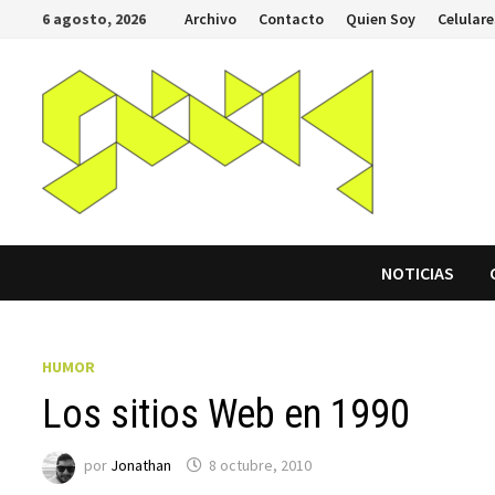
Saltar
6 agosto, 2026
Archivo
Contacto
Quien Soy
Celulare
al
contenido
NOTICIAS
HUMOR
Los sitios Web en 1990
por
Jonathan
8 octubre, 2010