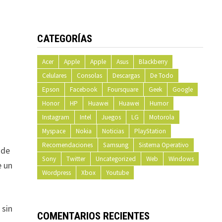
CATEGORÍAS
Acer
Apple
Apple
Asus
Blackberry
Celulares
Consolas
Descargas
De Todo
Epson
Facebook
Foursquare
Geek
Google
Honor
HP
Huawei
Huawei
Humor
Instagram
Intel
Juegos
LG
Motorola
Myspace
Nokia
Noticias
PlayStation
Recomendaciones
Samsung
Sistema Operativo
 de
Sony
Twitter
Uncategorized
Web
Windows
e un
Wordpress
Xbox
Youtube
 sin
COMENTARIOS RECIENTES