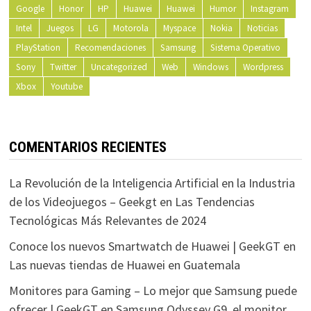
Google
Honor
HP
Huawei
Huawei
Humor
Instagram
Intel
Juegos
LG
Motorola
Myspace
Nokia
Noticias
PlayStation
Recomendaciones
Samsung
Sistema Operativo
Sony
Twitter
Uncategorized
Web
Windows
Wordpress
Xbox
Youtube
COMENTARIOS RECIENTES
La Revolución de la Inteligencia Artificial en la Industria
de los Videojuegos – Geekgt
en
Las Tendencias
Tecnológicas Más Relevantes de 2024
Conoce los nuevos Smartwatch de Huawei | GeekGT
en
Las nuevas tiendas de Huawei en Guatemala
Monitores para Gaming – Lo mejor que Samsung puede
ofrecer | GeekGT
en
Samsung Odyssey G9, el monitor