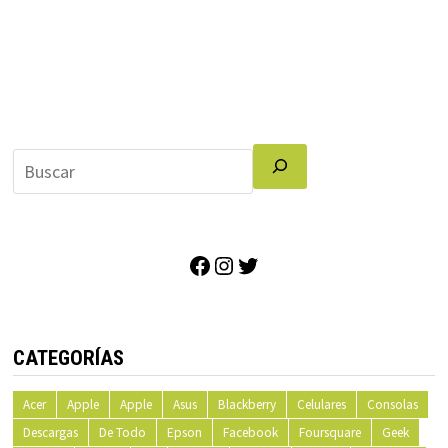
Facebook
Instagram
Twitter
CATEGORÍAS
Acer
Apple
Apple
Asus
Blackberry
Celulares
Consolas
Descargas
De Todo
Epson
Facebook
Foursquare
Geek