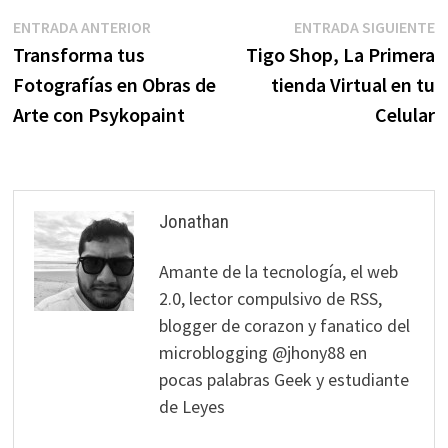
Navegación
Entrada
E
ENTRADA ANTERIOR
ENTRADA SIGUIENTE
anterior:
s
Transforma tus
Tigo Shop, La Primera
de
Fotografías en Obras de
tienda Virtual en tu
entradas
Arte con Psykopaint
Celular
Jonathan
Amante de la tecnología, el web
2.0, lector compulsivo de RSS,
blogger de corazon y fanatico del
microblogging @jhony88 en
pocas palabras Geek y estudiante
de Leyes