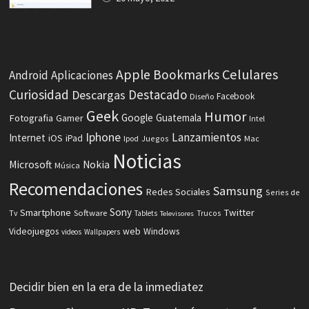
Celulares
Apple
Bookmarks
Android
Aplicaciones
Curiosidad
Destacado
Descargas
Facebook
Diseño
Geek
Humor
Fotografia
Google
Guatemala
Gamer
Intel
Iphone
Lanzamientos
Internet
iOS
iPad
Ipod
Juegos
Mac
Noticias
Microsoft
Nokia
Música
Recomendaciones
Samsung
Redes Sociales
Series de
Sony
Smartphone
Twitter
Software
Tv
Tablets
Trucos
Televisores
Videojuegos
web
Windows
videos
Wallpapers
Decidir bien en la era de la inmediatez