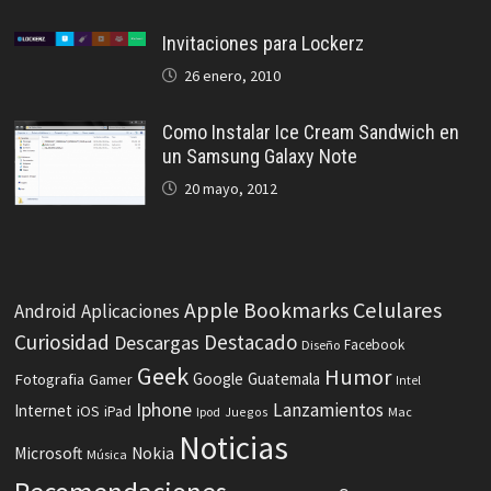
Invitaciones para Lockerz
26 enero, 2010
Como Instalar Ice Cream Sandwich en
un Samsung Galaxy Note
20 mayo, 2012
Celulares
Apple
Bookmarks
Android
Aplicaciones
Curiosidad
Destacado
Descargas
Facebook
Diseño
Geek
Humor
Fotografia
Google
Guatemala
Gamer
Intel
Iphone
Lanzamientos
Internet
iOS
iPad
Ipod
Juegos
Mac
Noticias
Microsoft
Nokia
Música