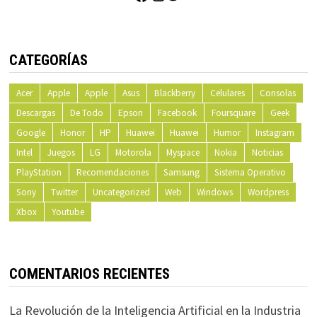
CATEGORÍAS
Acer
Apple
Apple
Asus
Blackberry
Celulares
Consolas
Descargas
De Todo
Epson
Facebook
Foursquare
Geek
Google
Honor
HP
Huawei
Huawei
Humor
Instagram
Intel
Juegos
LG
Motorola
Myspace
Nokia
Noticias
PlayStation
Recomendaciones
Samsung
Sistema Operativo
Sony
Twitter
Uncategorized
Web
Windows
Wordpress
Xbox
Youtube
COMENTARIOS RECIENTES
La Revolución de la Inteligencia Artificial en la Industria