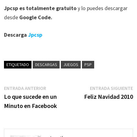
Jpcsp es totalmente gratuito
y lo puedes descargar
desde
Google Code.
Descarga
Jpcsp
ETIQUETADO
DESCARGAS
JUEGOS
PSP
Navegación
Entrada
E
ENTRADA ANTERIOR
ENTRADA SIGUIENTE
anterior:
s
Lo que sucede en un
Feliz Navidad 2010
de
Minuto en Facebook
entradas