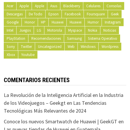
Acer
Apple
Apple
Asus
Blackberry
Celulares
Consolas
Descargas
De Todo
Epson
Facebook
Foursquare
Geek
Google
Honor
HP
Huawei
Huawei
Humor
Instagram
Intel
Juegos
LG
Motorola
Myspace
Nokia
Noticias
PlayStation
Recomendaciones
Samsung
Sistema Operativo
Sony
Twitter
Uncategorized
Web
Windows
Wordpress
Xbox
Youtube
COMENTARIOS RECIENTES
La Revolución de la Inteligencia Artificial en la Industria
de los Videojuegos – Geekgt
en
Las Tendencias
Tecnológicas Más Relevantes de 2024
Conoce los nuevos Smartwatch de Huawei | GeekGT
en
Las nuevas tiendas de Huawei en Guatemala