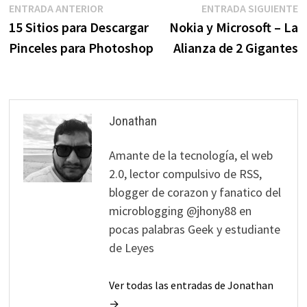
Navegación
Entrada
E
ENTRADA ANTERIOR
ENTRADA SIGUIENTE
anterior:
s
15 Sitios para Descargar
Nokia y Microsoft – La
de
Pinceles para Photoshop
Alianza de 2 Gigantes
entradas
Jonathan
Amante de la tecnología, el web
2.0, lector compulsivo de RSS,
blogger de corazon y fanatico del
microblogging @jhony88 en
pocas palabras Geek y estudiante
de Leyes
Ver todas las entradas de Jonathan
→