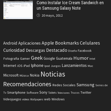
Como Instalar Ice Cream Sandwich en
un Samsung Galaxy Note
20 mayo, 2012
Celulares
Apple
Bookmarks
Android
Aplicaciones
Curiosidad
Destacado
Descargas
Facebook
Diseño
Geek
Humor
Fotografia
Google
Guatemala
Gamer
Intel
Iphone
Lanzamientos
Internet
iOS
iPad
Ipod
Juegos
Mac
Noticias
Microsoft
Nokia
Música
Recomendaciones
Samsung
Redes Sociales
Series de
Sony
Smartphone
Twitter
Software
Tv
Tablets
Trucos
Televisores
Videojuegos
web
Windows
videos
Wallpapers