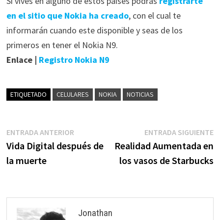
Si vives en alguno de estos países podrás
registrarte
en el sitio que Nokia ha creado
, con el cual te
informarán cuando este disponible y seas de los
primeros en tener el Nokia N9.
Enlace |
Registro Nokia N9
ETIQUETADO
CELULARES
NOKIA
NOTICIAS
Navegación
Entrada
E
ENTRADA ANTERIOR
ENTRADA SIGUIENTE
anterior:
s
Vida Digital después de
Realidad Aumentada en
de
la muerte
los vasos de Starbucks
entradas
Jonathan