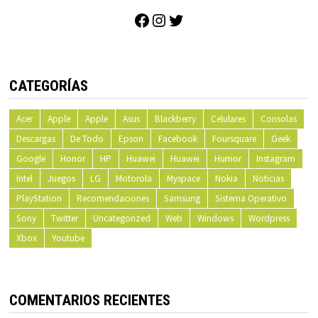
Facebook
Instagram
Twitter
CATEGORÍAS
Acer
Apple
Apple
Asus
Blackberry
Celulares
Consolas
Descargas
De Todo
Epson
Facebook
Foursquare
Geek
Google
Honor
HP
Huawei
Huawei
Humor
Instagram
Intel
Juegos
LG
Motorola
Myspace
Nokia
Noticias
PlayStation
Recomendaciones
Samsung
Sistema Operativo
Sony
Twitter
Uncategorized
Web
Windows
Wordpress
Xbox
Youtube
COMENTARIOS RECIENTES