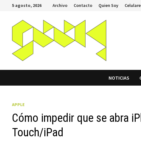
Saltar
5 agosto, 2026
Archivo
Contacto
Quien Soy
Celulare
al
contenido
NOTICIAS
APPLE
Cómo impedir que se abra iP
Touch/iPad