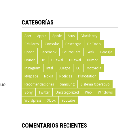
CATEGORÍAS
Acer
Apple
Apple
Asus
Blackberry
Celulares
Consolas
Descargas
De Todo
Epson
Facebook
Foursquare
Geek
Google
Honor
HP
Huawei
Huawei
Humor
Instagram
Intel
Juegos
LG
Motorola
Myspace
Nokia
Noticias
PlayStation
ue
Recomendaciones
Samsung
Sistema Operativo
Sony
Twitter
Uncategorized
Web
Windows
Wordpress
Xbox
Youtube
COMENTARIOS RECIENTES