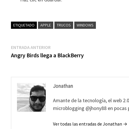
ETIQUETADO
APPLE
TRUCOS
WINDOWS
Navegación
Entrada
ENTRADA ANTERIOR
anterior:
Angry Birds llega a BlackBerry
de
entradas
Jonathan
Amante de la tecnología, el web 2.0
microblogging @jhony88 en pocas p
Ver todas las entradas de Jonathan →