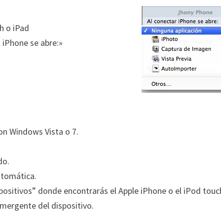
ch o iPad
l iPhone se abre:»
on Windows Vista o 7.
do.
utomática.
ositivos” donde encontrarás el Apple iPhone o el iPod touc
emergente del dispositivo.