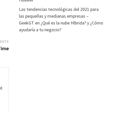
Las tendencias tecnológicas del 2021 para
las pequeñas y medianas empresas –
GeekGT
en
¿Qué es la nube Híbrida? y ¿Cómo
ayudaría a tu negocio?
Entrada
IENTE
siguiente:
Time
el