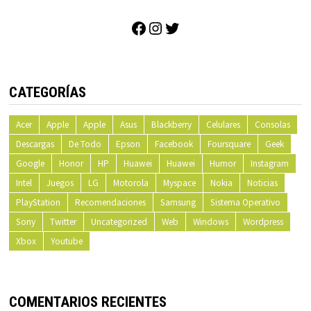
Facebook
Instagram
Twitter
CATEGORÍAS
Acer
Apple
Apple
Asus
Blackberry
Celulares
Consolas
Descargas
De Todo
Epson
Facebook
Foursquare
Geek
Google
Honor
HP
Huawei
Huawei
Humor
Instagram
Intel
Juegos
LG
Motorola
Myspace
Nokia
Noticias
PlayStation
Recomendaciones
Samsung
Sistema Operativo
Sony
Twitter
Uncategorized
Web
Windows
Wordpress
Xbox
Youtube
COMENTARIOS RECIENTES