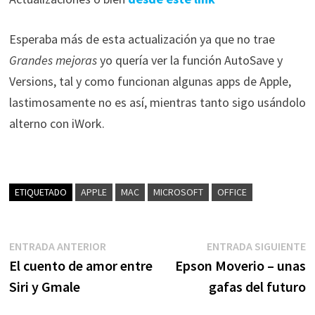
Esperaba más de esta actualización ya que no trae
Grandes mejoras
yo quería ver la función AutoSave y
Versions, tal y como funcionan algunas apps de Apple,
lastimosamente no es así, mientras tanto sigo usándolo
alterno con iWork.
ETIQUETADO
APPLE
MAC
MICROSOFT
OFFICE
Navegación
Entrada
E
ENTRADA ANTERIOR
ENTRADA SIGUIENTE
anterior:
s
El cuento de amor entre
Epson Moverio – unas
de
Siri y Gmale
gafas del futuro
entradas