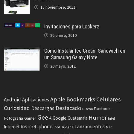
15 noviembre, 2011
Invitaciones para Lockerz
26 enero, 2010
Como Instalar Ice Cream Sandwich en
un Samsung Galaxy Note
20 mayo, 2012
Celulares
Apple
Bookmarks
Android
Aplicaciones
Curiosidad
Destacado
Descargas
Facebook
Diseño
Geek
Humor
Fotografia
Google
Guatemala
Gamer
Intel
Iphone
Lanzamientos
Internet
iOS
iPad
Ipod
Juegos
Mac