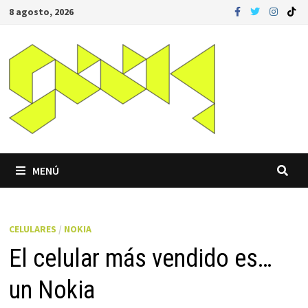
Saltar
8 agosto, 2026
al
contenido
MENÚ
CELULARES
/
NOKIA
El celular más vendido es…
un Nokia