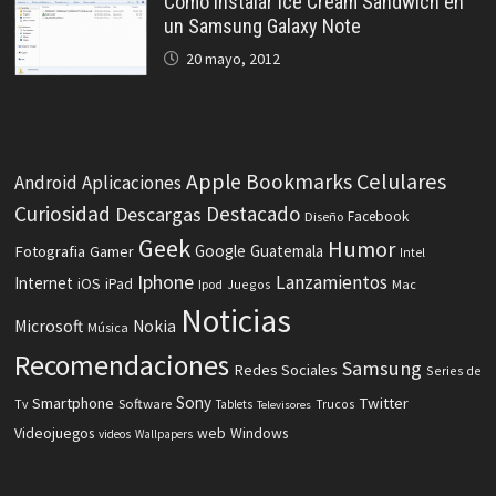
Como Instalar Ice Cream Sandwich en
un Samsung Galaxy Note
20 mayo, 2012
Celulares
Apple
Bookmarks
Android
Aplicaciones
Curiosidad
Destacado
Descargas
Facebook
Diseño
Geek
Humor
Fotografia
Google
Guatemala
Gamer
Intel
Iphone
Lanzamientos
Internet
iOS
iPad
Ipod
Juegos
Mac
Noticias
Microsoft
Nokia
Música
Recomendaciones
Samsung
Redes Sociales
Series de
Sony
Smartphone
Twitter
Software
Tv
Tablets
Trucos
Televisores
Videojuegos
web
Windows
videos
Wallpapers