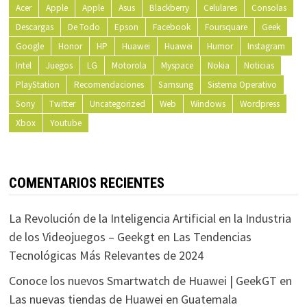
Acer
Apple
Apple
Asus
Blackberry
Celulares
Consolas
Descargas
De Todo
Epson
Facebook
Foursquare
Geek
Google
Honor
HP
Huawei
Huawei
Humor
Instagram
Intel
Juegos
LG
Motorola
Myspace
Nokia
Noticias
PlayStation
Recomendaciones
Samsung
Sistema Operativo
Sony
Twitter
Uncategorized
Web
Windows
Wordpress
Xbox
Youtube
COMENTARIOS RECIENTES
La Revolución de la Inteligencia Artificial en la Industria
de los Videojuegos – Geekgt
en
Las Tendencias
Tecnológicas Más Relevantes de 2024
Conoce los nuevos Smartwatch de Huawei | GeekGT
en
Las nuevas tiendas de Huawei en Guatemala