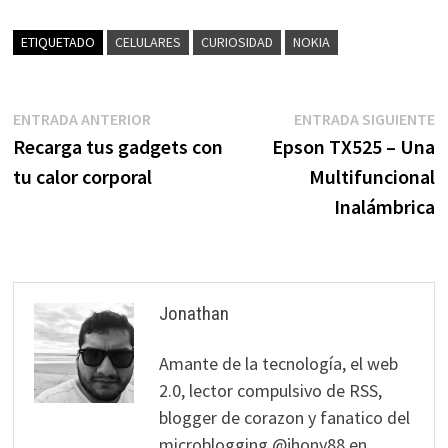
ETIQUETADO
CELULARES
CURIOSIDAD
NOKIA
Navegación
Entrada
E
ENTRADA ANTERIOR
ENTRADA SIGUIENTE
anterior:
s
Recarga tus gadgets con
Epson TX525 – Una
de
tu calor corporal
Multifuncional
entradas
Inalámbrica
Jonathan
Amante de la tecnología, el web
2.0, lector compulsivo de RSS,
blogger de corazon y fanatico del
microblogging @jhony88 en