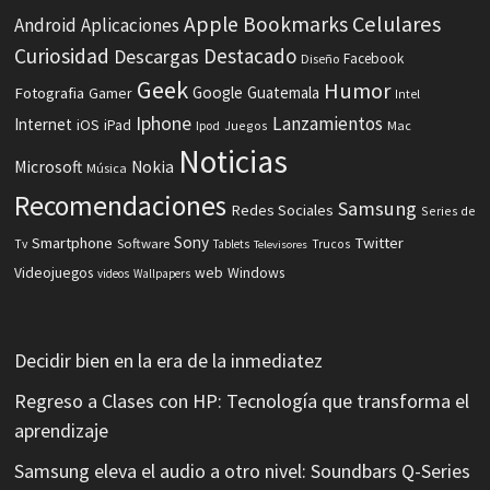
Celulares
Apple
Bookmarks
Android
Aplicaciones
Curiosidad
Destacado
Descargas
Facebook
Diseño
Geek
Humor
Fotografia
Google
Guatemala
Gamer
Intel
Iphone
Lanzamientos
Internet
iOS
iPad
Ipod
Juegos
Mac
Noticias
Microsoft
Nokia
Música
Recomendaciones
Samsung
Redes Sociales
Series de
Sony
Smartphone
Twitter
Software
Tv
Tablets
Trucos
Televisores
Videojuegos
web
Windows
videos
Wallpapers
Decidir bien en la era de la inmediatez
Regreso a Clases con HP: Tecnología que transforma el
aprendizaje
Samsung eleva el audio a otro nivel: Soundbars Q-Series