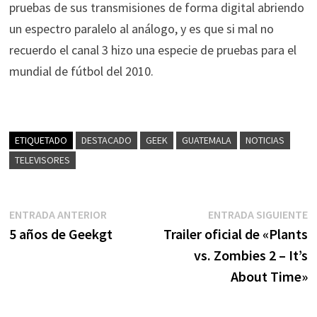
pruebas de sus transmisiones de forma digital abriendo
un espectro paralelo al análogo, y es que si mal no
recuerdo el canal 3 hizo una especie de pruebas para el
mundial de fútbol del 2010.
ETIQUETADO
DESTACADO
GEEK
GUATEMALA
NOTICIAS
TELEVISORES
Navegación
Entrada
E
ENTRADA ANTERIOR
ENTRADA SIGUIENTE
anterior:
s
5 años de Geekgt
Trailer oficial de «Plants
de
vs. Zombies 2 – It’s
entradas
About Time»