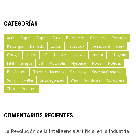
CATEGORÍAS
Acer
Apple
Apple
Asus
Blackberry
Celulares
Consolas
Descargas
De Todo
Epson
Facebook
Foursquare
Geek
Google
Honor
HP
Huawei
Huawei
Humor
Instagram
Intel
Juegos
LG
Motorola
Myspace
Nokia
Noticias
PlayStation
Recomendaciones
Samsung
Sistema Operativo
Sony
Twitter
Uncategorized
Web
Windows
Wordpress
Xbox
Youtube
COMENTARIOS RECIENTES
La Revolución de la Inteligencia Artificial en la Industria