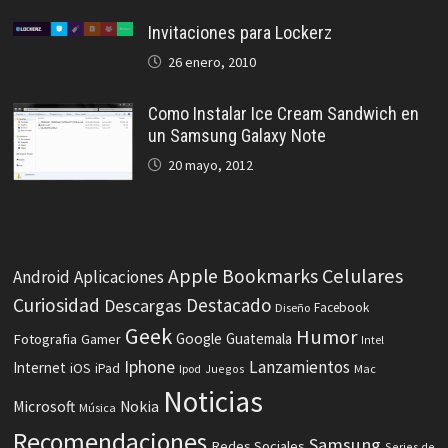
Invitaciones para Lockerz
26 enero, 2010
Como Instalar Ice Cream Sandwich en
un Samsung Galaxy Note
20 mayo, 2012
Celulares
Apple
Bookmarks
Android
Aplicaciones
Curiosidad
Destacado
Descargas
Facebook
Diseño
Geek
Humor
Fotografia
Google
Guatemala
Gamer
Intel
Iphone
Lanzamientos
Internet
iOS
iPad
Ipod
Juegos
Mac
Noticias
Microsoft
Nokia
Música
Recomendaciones
Samsung
Redes Sociales
Series de