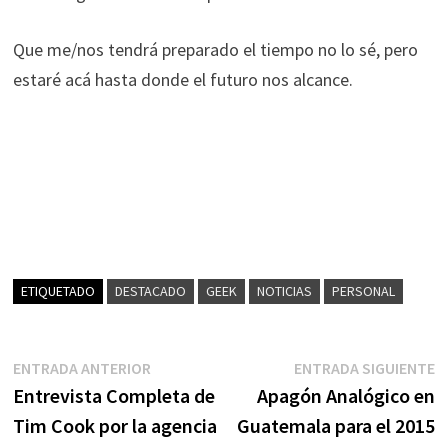
Que me/nos tendrá preparado el tiempo no lo sé, pero
estaré acá hasta donde el futuro nos alcance.
ETIQUETADO
DESTACADO
GEEK
NOTICIAS
PERSONAL
Navegación
Entrada
E
ENTRADA ANTERIOR
ENTRADA SIGUIENTE
anterior:
s
Entrevista Completa de
Apagón Analógico en
de
Tim Cook por la agencia
Guatemala para el 2015