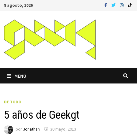
Saltar
8 agosto, 2026
al
contenido
MENÚ
DE TODO
5 años de Geekgt
por
Jonathan
30 mayo, 2013